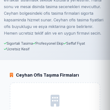
evraklar sistematik sekilde kutulara yerlestirilir. Hafta
sonu ve mesai disinda tasima secenekleri mevcuttur.
Ceyhan bolgesindeki ofis tasima firmalari sigorta
kapsaminda hizmet sunar. Ceyhan ofis tasima fiyatlari
ofis buyuklugu ve esya miktarina gore belirlenir.
Hemen ucretsiz teklif alin ve en uygun firmavi secin.
Sigortali Tasima
Profesyonel Ekip
Seffaf Fiyat
Ucretsiz Kesif
Ceyhan Ofis Taşıma Firmaları