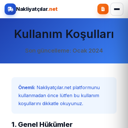
Nakliyatçılar
.net
Kullanım Koşulları
Son güncelleme: Ocak 2024
Önemli:
Nakliyatçılar.net platformunu
kullanmadan önce lütfen bu kullanım
koşullarını dikkatle okuyunuz.
1. Genel Hükümler