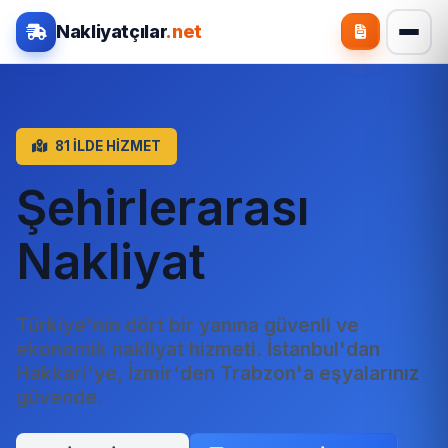
Nakliyatçılar
.net
81 İLDE HİZMET
Şehirlerarası
Nakliyat
Türkiye'nin dört bir yanına güvenli ve
ekonomik nakliyat hizmeti. İstanbul'dan
Hakkari'ye, İzmir'den Trabzon'a eşyalarınız
güvende.