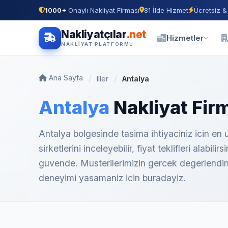
1000+
Onaylı Nakliyat Firması
81 İlde Hizmet
Ücretsiz &
Nakliyatçılar
.net
Hizmetler
NAKLIYAT PLATFORMU
Ana Sayfa
Iller
Antalya
Antalya
Nakliyat Firm
Antalya bolgesinde tasima ihtiyaciniz icin en 
sirketlerini inceleyebilir, fiyat teklifleri alabi
guvende. Musterilerimizin gercek degerlendirmel
deneyimi yasamaniz icin buradayiz.