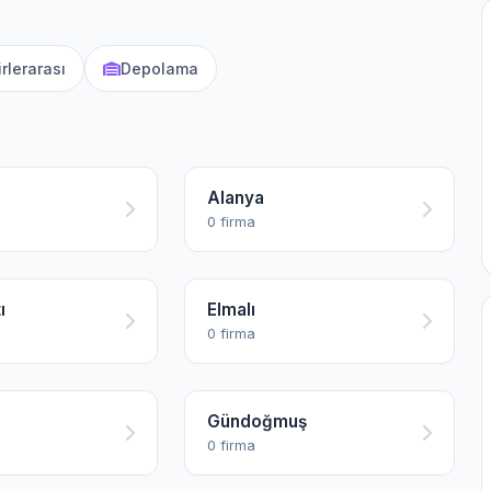
rlerarası
Depolama
Alanya
0 firma
ı
Elmalı
0 firma
Gündoğmuş
0 firma