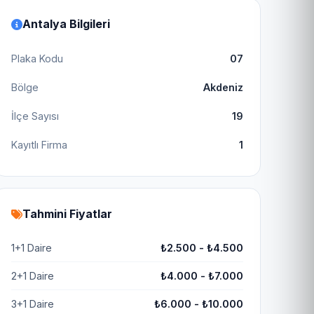
Antalya Bilgileri
Plaka Kodu
07
Bölge
Akdeniz
İlçe Sayısı
19
Kayıtlı Firma
1
Tahmini Fiyatlar
1+1 Daire
₺2.500 - ₺4.500
2+1 Daire
₺4.000 - ₺7.000
3+1 Daire
₺6.000 - ₺10.000