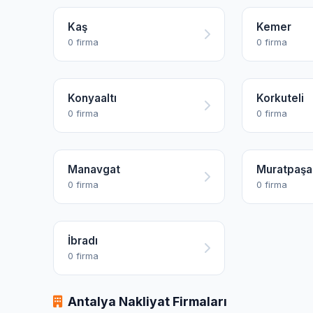
Kaş
Kemer
0 firma
0 firma
Konyaaltı
Korkuteli
0 firma
0 firma
Manavgat
Muratpaşa
0 firma
0 firma
İbradı
0 firma
Antalya Nakliyat Firmaları