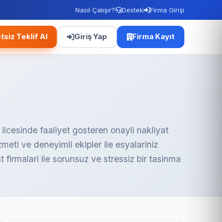
Nasıl Çalışır?
Destek
Firma Girişi
tsiz Teklif Al
Giriş Yap
Firma Kayıt
ilcesinde faaliyet gosteren onayli nakliyat
hizmeti ve deneyimli ekipler ile esyalariniz
 firmalari ile sorunsuz ve stressiz bir tasinma