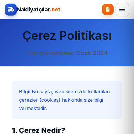
Nakliyatçılar
.net
Çerez Politikası
Son güncelleme: Ocak 2024
Bilgi:
Bu sayfa, web sitemizde kullanılan
çerezler (cookies) hakkında size bilgi
vermektedir.
1. Çerez Nedir?