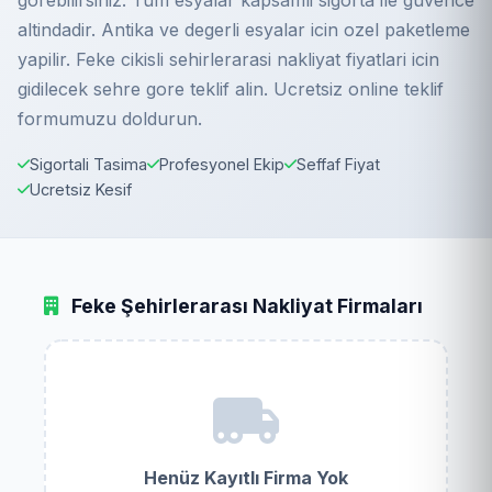
gorebilirsiniz. Tum esyalar kapsamli sigorta ile guvence
altindadir. Antika ve degerli esyalar icin ozel paketleme
yapilir. Feke cikisli sehirlerarasi nakliyat fiyatlari icin
gidilecek sehre gore teklif alin. Ucretsiz online teklif
formumuzu doldurun.
Sigortali Tasima
Profesyonel Ekip
Seffaf Fiyat
Ucretsiz Kesif
Feke Şehirlerarası Nakliyat Firmaları
Henüz Kayıtlı Firma Yok