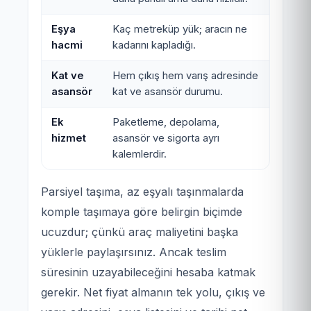
Eşya
Kaç metreküp yük; aracın ne
hacmi
kadarını kapladığı.
Kat ve
Hem çıkış hem varış adresinde
asansör
kat ve asansör durumu.
Ek
Paketleme, depolama,
hizmet
asansör ve sigorta ayrı
kalemlerdir.
Parsiyel taşıma, az eşyalı taşınmalarda
komple taşımaya göre belirgin biçimde
ucuzdur; çünkü araç maliyetini başka
yüklerle paylaşırsınız. Ancak teslim
süresinin uzayabileceğini hesaba katmak
gerekir. Net fiyat almanın tek yolu, çıkış ve