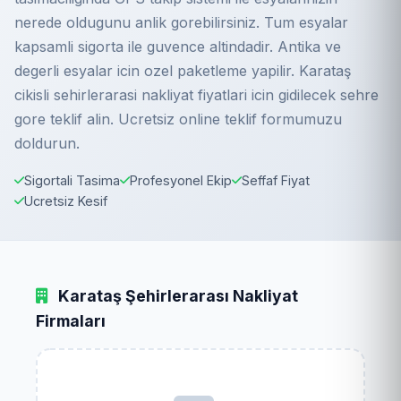
nerede oldugunu anlik gorebilirsiniz. Tum esyalar
kapsamli sigorta ile guvence altindadir. Antika ve
degerli esyalar icin ozel paketleme yapilir. Karataş
cikisli sehirlerarasi nakliyat fiyatlari icin gidilecek sehre
gore teklif alin. Ucretsiz online teklif formumuzu
doldurun.
Sigortali Tasima
Profesyonel Ekip
Seffaf Fiyat
Ucretsiz Kesif
Karataş Şehirlerarası Nakliyat
Firmaları