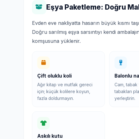
Eşya Paketleme: Doğru Ma
Evden eve nakliyatta hasarın büyük kısmı taş
Doğru sarılmış eşya sarsıntıyı kendi ambalajı
komşusuna yüklenir.
Çift oluklu koli
Balonlu n
Ağır kitap ve mutfak gereci
Cam, tabak v
için; küçük kolilere koyun,
tabakları pla
fazla doldurmayın.
yerleştirin.
Askılı kutu