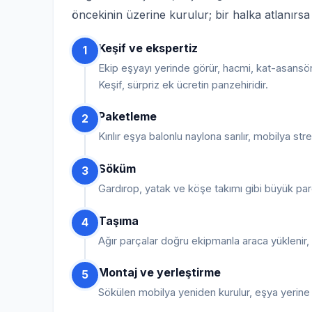
öncekinin üzerine kurulur; bir halka atlanırs
Keşif ve ekspertiz
1
Ekip eşyayı yerinde görür, hacmi, kat-asansör
Keşif, sürpriz ek ücretin panzehiridir.
Paketleme
2
Kırılır eşya balonlu naylona sarılır, mobilya str
Söküm
3
Gardırop, yatak ve köşe takımı gibi büyük par
Taşıma
4
Ağır parçalar doğru ekipmanla araca yüklenir, sa
Montaj ve yerleştirme
5
Sökülen mobilya yeniden kurulur, eşya yerine yer