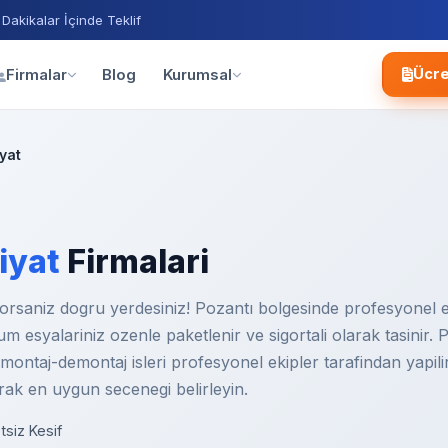
 Dakikalar İçinde Teklif
Blog
Firmalar
Kurumsal
Ücre
yat
iyat
Firmalari
orsaniz dogru yerdesiniz! Pozantı bolgesinde profesyonel ev
Tum esyalariniz ozenle paketlenir ve sigortali olarak tasinir.
ontaj-demontaj isleri profesyonel ekipler tarafindan yapilir.
larak en uygun secenegi belirleyin.
tsiz Kesif