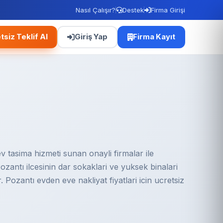
Nasıl Çalışır?
Destek
Firma Girişi
tsiz Teklif Al
Giriş Yap
Firma Kayıt
 tasima hizmeti sunan onayli firmalar ile
 Pozantı ilcesinin dar sokaklari ve yuksek binalari
 Pozantı evden eve nakliyat fiyatlari icin ucretsiz