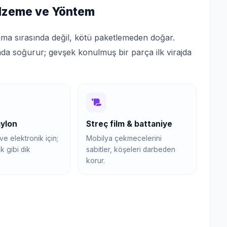
lzeme ve Yöntem
ıma sırasında değil, kötü paketlemeden doğar.
nda soğurur; gevşek konulmuş bir parça ilk virajda
aylon
Streç film & battaniye
e elektronik için;
Mobilya çekmecelerini
k gibi dik
sabitler, köşeleri darbeden
korur.