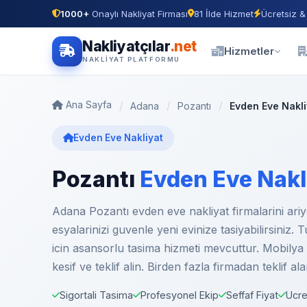
1000+
Onaylı Nakliyat Firması
81 İlde Hizmet
Ücretsiz &
Nakliyatçılar
.net
Hizmetler
NAKLIYAT PLATFORMU
Ana Sayfa
Adana
Pozantı
Evden Eve Nakli
Evden Eve Nakliyat
Pozantı
Evden Eve Nakl
Adana Pozantı evden eve nakliyat firmalarini ariy
esyalarinizi guvenle yeni evinize tasiyabilirsiniz. 
icin asansorlu tasima hizmeti mevcuttur. Mobilya m
kesif ve teklif alin. Birden fazla firmadan teklif a
Sigortali Tasima
Profesyonel Ekip
Seffaf Fiyat
Ucre