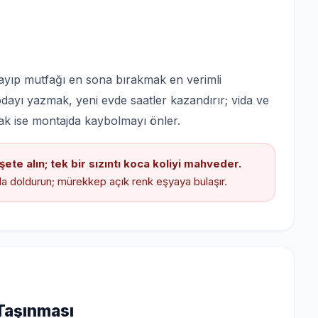
ayıp mutfağı en sona bırakmak en verimli
 odayı yazmak, yeni evde saatler kazandırır; vida ve
lamak ise montajda kaybolmayı önler.
şete alın; tek bir sızıntı koca koliyi mahveder.
la doldurun; mürekkep açık renk eşyaya bulaşır.
 Taşınması