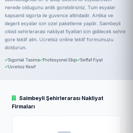
nerede oldugunu anlik gorebilirsiniz. Tum esyalar
kapsamli sigorta ile guvence altindadir. Antika ve
degerli esyalar icin ozel paketleme yapilir. Saimbeyli
cikisli sehirlerarasi nakliyat fiyatlari icin gidilecek sehre
gore teklif alin. Ucretsiz online teklif formumuzu
doldurun.
Sigortali Tasima
Profesyonel Ekip
Seffaf Fiyat
Ucretsiz Kesif
Saimbeyli Şehirlerarası Nakliyat
Firmaları