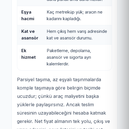
Eşya
Kaç metreküp yük; aracın ne
hacmi
kadarını kapladığı.
Kat ve
Hem çıkış hem varış adresinde
asansör
kat ve asansör durumu.
Ek
Paketleme, depolama,
hizmet
asansör ve sigorta ayrı
kalemlerdir.
Parsiyel taşıma, az eşyalı taşınmalarda
komple taşımaya göre belirgin biçimde
ucuzdur; çünkü araç maliyetini başka
yüklerle paylaşırsınız. Ancak teslim
süresinin uzayabileceğini hesaba katmak
gerekir. Net fiyat almanın tek yolu, çıkış ve