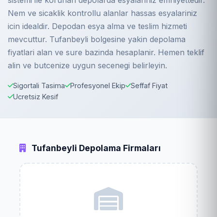
sistemi ile korunan depolarda esyalariniz emniyettedir.
Nem ve sicaklik kontrollu alanlar hassas esyalariniz
icin idealdir. Depodan esya alma ve teslim hizmeti
mevcuttur. Tufanbeyli bolgesine yakin depolama
fiyatlari alan ve sure bazinda hesaplanir. Hemen teklif
alin ve butcenize uygun secenegi belirleyin.
Sigortali Tasima
Profesyonel Ekip
Seffaf Fiyat
Ucretsiz Kesif
Tufanbeyli Depolama Firmaları