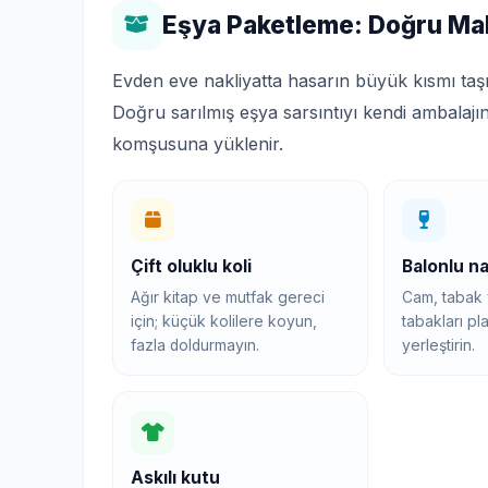
Eşya Paketleme: Doğru Ma
Evden eve nakliyatta hasarın büyük kısmı taş
Doğru sarılmış eşya sarsıntıyı kendi ambalajı
komşusuna yüklenir.
Çift oluklu koli
Balonlu n
Ağır kitap ve mutfak gereci
Cam, tabak v
için; küçük kolilere koyun,
tabakları pla
fazla doldurmayın.
yerleştirin.
Askılı kutu