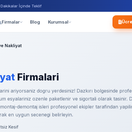
 Dakikalar İçinde Teklif
Blog
Firmalar
Kurumsal
Ücre
e Nakliyat
iyat
Firmalari
rini ariyorsaniz dogru yerdesiniz! Dazkırı bolgesinde profe
Tum esyalariniz ozenle paketlenir ve sigortali olarak tasinir. 
ontaj-demontaj isleri profesyonel ekipler tarafindan yapilir. 
larak en uygun secenegi belirleyin.
tsiz Kesif