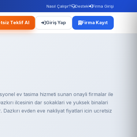
Nasıl Çalışır?
Destek
Firma Girişi
tsiz Teklif Al
Giriş Yap
Firma Kayıt
syonel ev tasima hizmeti sunan onayli firmalar ile
Dazkırı ilcesinin dar sokaklari ve yuksek binalari
Dazkırı evden eve nakliyat fiyatlari icin ucretsiz