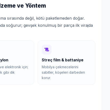
lzeme ve Yöntem
ıma sırasında değil, kötü paketlemeden doğar.
nda soğurur; gevşek konulmuş bir parça ilk virajda
aylon
Streç film & battaniye
e elektronik için;
Mobilya çekmecelerini
k gibi dik
sabitler, köşeleri darbeden
korur.