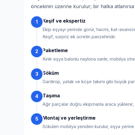
öncekinin üzerine kurulur; bir halka atlanırs
Keşif ve ekspertiz
1
Ekip eşyayı yerinde görür, hacmi, kat-asansör
Keşif, sürpriz ek ücretin panzehiridir.
Paketleme
2
Kırılır eşya balonlu naylona sarılır, mobilya str
Söküm
3
Gardırop, yatak ve köşe takımı gibi büyük par
Taşıma
4
Ağır parçalar doğru ekipmanla araca yüklenir, sa
Montaj ve yerleştirme
5
Sökülen mobilya yeniden kurulur, eşya yerine yer