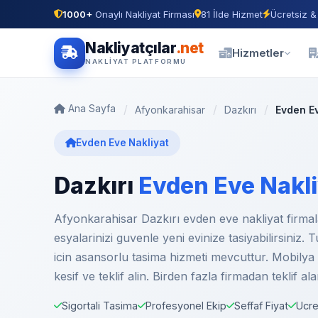
1000+
Onaylı Nakliyat Firması
81 İlde Hizmet
Ücretsiz &
Nakliyatçılar
.net
Hizmetler
NAKLIYAT PLATFORMU
Ana Sayfa
Afyonkarahisar
Dazkırı
Evden Ev
Evden Eve Nakliyat
Dazkırı
Evden Eve Nakl
Afyonkarahisar Dazkırı evden eve nakliyat firmala
esyalarinizi guvenle yeni evinize tasiyabilirsiniz. 
icin asansorlu tasima hizmeti mevcuttur. Mobilya m
kesif ve teklif alin. Birden fazla firmadan teklif a
Sigortali Tasima
Profesyonel Ekip
Seffaf Fiyat
Ucre