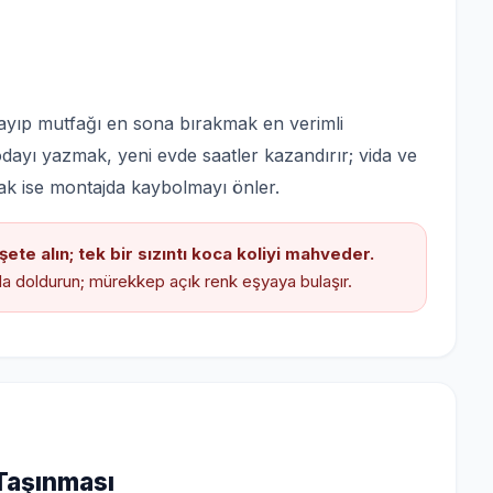
ayıp mutfağı en sona bırakmak en verimli
 odayı yazmak, yeni evde saatler kazandırır; vida ve
lamak ise montajda kaybolmayı önler.
şete alın; tek bir sızıntı koca koliyi mahveder.
la doldurun; mürekkep açık renk eşyaya bulaşır.
 Taşınması