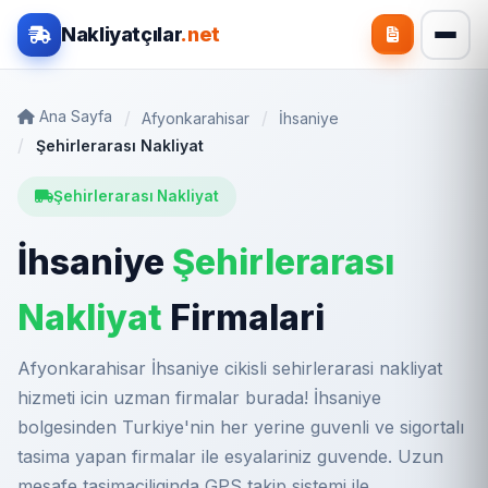
Nakliyatçılar
.net
Ana Sayfa
Afyonkarahisar
İhsaniye
Şehirlerarası Nakliyat
Şehirlerarası Nakliyat
İhsaniye
Şehirlerarası
Nakliyat
Firmalari
Afyonkarahisar İhsaniye cikisli sehirlerarasi nakliyat
hizmeti icin uzman firmalar burada! İhsaniye
bolgesinden Turkiye'nin her yerine guvenli ve sigortalı
tasima yapan firmalar ile esyalariniz guvende. Uzun
mesafe tasimaciliginda GPS takip sistemi ile