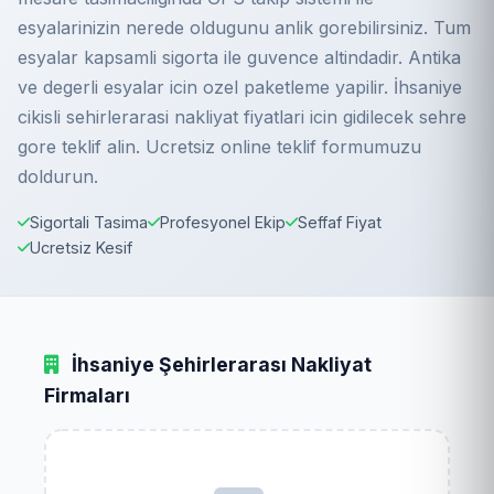
esyalarinizin nerede oldugunu anlik gorebilirsiniz. Tum
esyalar kapsamli sigorta ile guvence altindadir. Antika
ve degerli esyalar icin ozel paketleme yapilir. İhsaniye
cikisli sehirlerarasi nakliyat fiyatlari icin gidilecek sehre
gore teklif alin. Ucretsiz online teklif formumuzu
doldurun.
Sigortali Tasima
Profesyonel Ekip
Seffaf Fiyat
Ucretsiz Kesif
İhsaniye Şehirlerarası Nakliyat
Firmaları