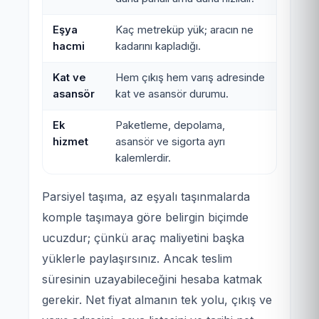
Eşya
Kaç metreküp yük; aracın ne
hacmi
kadarını kapladığı.
Kat ve
Hem çıkış hem varış adresinde
asansör
kat ve asansör durumu.
Ek
Paketleme, depolama,
hizmet
asansör ve sigorta ayrı
kalemlerdir.
Parsiyel taşıma, az eşyalı taşınmalarda
komple taşımaya göre belirgin biçimde
ucuzdur; çünkü araç maliyetini başka
yüklerle paylaşırsınız. Ancak teslim
süresinin uzayabileceğini hesaba katmak
gerekir. Net fiyat almanın tek yolu, çıkış ve