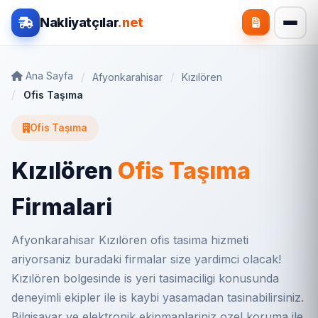
Nakliyatçılar
.net
Ana Sayfa
Afyonkarahisar
Kızılören
Ofis Taşıma
Ofis Taşıma
Kızılören
Ofis Taşıma
Firmalari
Afyonkarahisar Kızılören ofis tasima hizmeti
ariyorsaniz buradaki firmalar size yardimci olacak!
Kızılören bolgesinde is yeri tasimaciligi konusunda
deneyimli ekipler ile is kaybi yasamadan tasinabilirsiniz.
Bilgisayar ve elektronik ekipmanlariniz ozel koruma ile