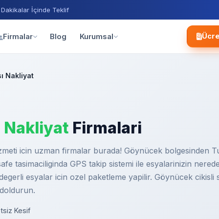
 Dakikalar İçinde Teklif
Blog
Firmalar
Kurumsal
Ücre
ı Nakliyat
ı Nakliyat
Firmalari
izmeti icin uzman firmalar burada! Göynücek bolgesinden Tur
fe tasimaciliginda GPS takip sistemi ile esyalarinizin nered
egerli esyalar icin ozel paketleme yapilir. Göynücek cikisli se
 doldurun.
tsiz Kesif