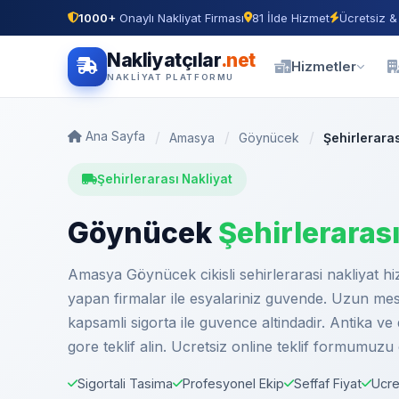
1000+
Onaylı Nakliyat Firması
81 İlde Hizmet
Ücretsiz &
Nakliyatçılar
.net
Hizmetler
NAKLIYAT PLATFORMU
Ana Sayfa
Amasya
Göynücek
Şehirleraras
Şehirlerarası Nakliyat
Göynücek
Şehirleraras
Amasya Göynücek cikisli sehirlerarasi nakliyat h
yapan firmalar ile esyalariniz guvende. Uzun mesa
kapsamli sigorta ile guvence altindadir. Antika ve d
gore teklif alin. Ucretsiz online teklif formumuzu
Sigortali Tasima
Profesyonel Ekip
Seffaf Fiyat
Ucre