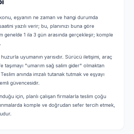
bi
en konu, eşyanın ne zaman ve hangi durumda
saatini yazılı verir; bu, planınızı buna göre
m genelde 1 ila 3 gün arasında gerçekleşir; komple
.
uzurla uyumanın yarısıdır. Sürücü iletişimi, araç
e taşımayı "umarım sağ salim gider" olmaktan
r. Teslim anında imzalı tutanak tutmak ve eşyayı
mli güvencesidir.
duğu için, planlı çalışan firmalarla teslim çoğu
şınmalarda komple ve doğrudan sefer tercih etmek,
udur.