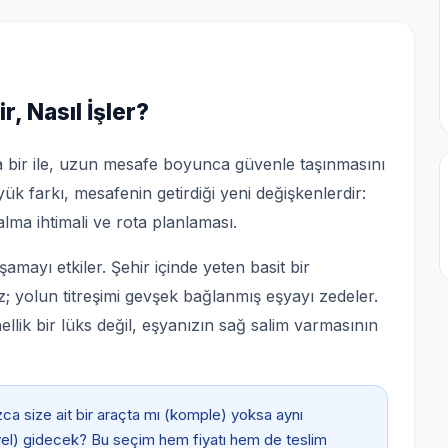
r, Nasıl İşler?
şka bir ile, uzun mesafe boyunca güvenle taşınmasını
ük farkı, mesafenin getirdiği yeni değişkenlerdir:
alma ihtimali ve rota planlaması.
mayı etkiler. Şehir içinde yeten basit bir
; yolun titreşimi gevşek bağlanmış eşyayı zedeler.
llik bir lüks değil, eşyanızın sağ salim varmasının
ca size ait bir araçta mı (komple) yoksa aynı
iyel) gidecek? Bu seçim hem fiyatı hem de teslim