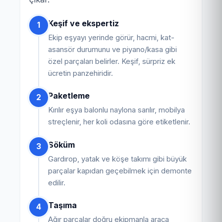
Keşif ve ekspertiz
1
Ekip eşyayı yerinde görür, hacmi, kat-
asansör durumunu ve piyano/kasa gibi
özel parçaları belirler. Keşif, sürpriz ek
ücretin panzehiridir.
Paketleme
2
Kırılır eşya balonlu naylona sarılır, mobilya
streçlenir, her koli odasına göre etiketlenir.
Söküm
3
Gardırop, yatak ve köşe takımı gibi büyük
parçalar kapıdan geçebilmek için demonte
edilir.
Taşıma
4
Ağır parçalar doğru ekipmanla araca