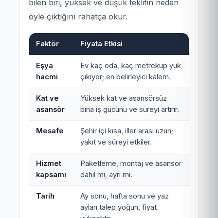
bilen biri, yüksek ve düşük teklifin neden
öyle çıktığını rahatça okur.
Faktör
Fiyata Etkisi
Eşya
Ev kaç oda, kaç metreküp yük
hacmi
çıkıyor; en belirleyici kalem.
Kat ve
Yüksek kat ve asansörsüz
asansör
bina iş gücünü ve süreyi artırır.
Mesafe
Şehir içi kısa, iller arası uzun;
yakıt ve süreyi etkiler.
Hizmet
Paketleme, montaj ve asansör
kapsamı
dahil mi, ayrı mı.
Tarih
Ay sonu, hafta sonu ve yaz
ayları talep yoğun, fiyat