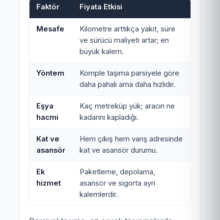
Faktör
Fiyata Etkisi
Mesafe
Kilometre arttıkça yakıt, süre
ve sürücü maliyeti artar; en
büyük kalem.
Yöntem
Komple taşıma parsiyele göre
daha pahalı ama daha hızlıdır.
Eşya
Kaç metreküp yük; aracın ne
hacmi
kadarını kapladığı.
Kat ve
Hem çıkış hem varış adresinde
asansör
kat ve asansör durumu.
Ek
Paketleme, depolama,
hizmet
asansör ve sigorta ayrı
kalemlerdir.