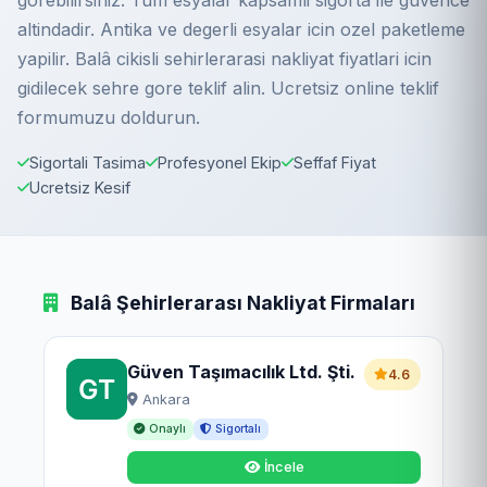
gorebilirsiniz. Tum esyalar kapsamli sigorta ile guvence
altindadir. Antika ve degerli esyalar icin ozel paketleme
yapilir. Balâ cikisli sehirlerarasi nakliyat fiyatlari icin
gidilecek sehre gore teklif alin. Ucretsiz online teklif
formumuzu doldurun.
Sigortali Tasima
Profesyonel Ekip
Seffaf Fiyat
Ucretsiz Kesif
Balâ Şehirlerarası Nakliyat Firmaları
Güven Taşımacılık Ltd. Şti.
4.6
Ankara
Onaylı
Sigortalı
İncele