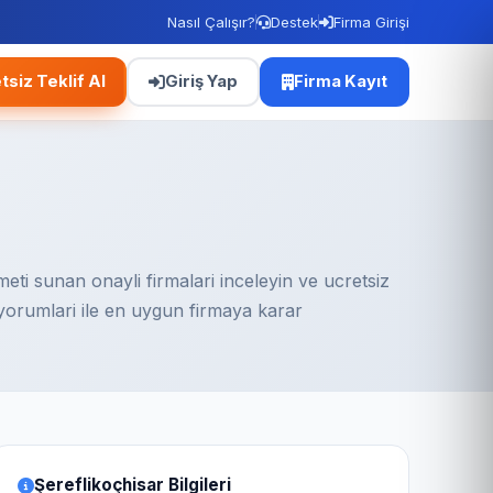
Nasıl Çalışır?
Destek
Firma Girişi
tsiz Teklif Al
Giriş Yap
Firma Kayıt
eti sunan onayli firmalari inceleyin ve ucretsiz
 yorumlari ile en uygun firmaya karar
Şereflikoçhisar Bilgileri