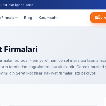
 Dakikalar İçinde Teklif
Blog
Firmalar
Kurumsal
Ücre
 Firmalari
firmalari burada! Hem yerel hem de sehirlerarasi tasima hizm
platform tarafindan dogrulanmis kuruluslardir. Gercek musteri
imi icin Şereflikoçhisar nakliyat firmalari sizi bekliyor.