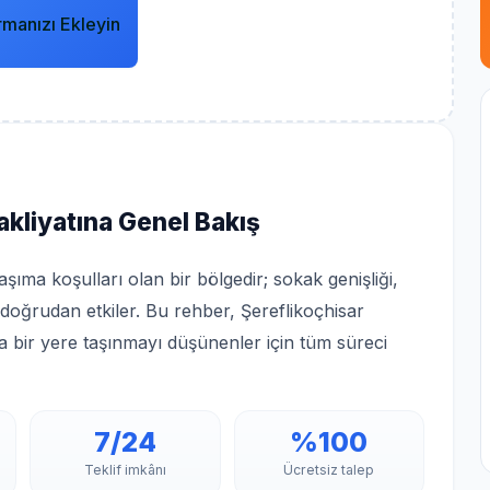
rmanızı Ekleyin
akliyatına Genel Bakış
şıma koşulları olan bir bölgedir; sokak genişliği,
 doğrudan etkiler. Bu rehber, Şereflikoçhisar
ka bir yere taşınmayı düşünenler için tüm süreci
7/24
%100
Teklif imkânı
Ücretsiz talep