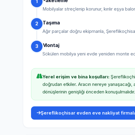
Paketleme
1
Mobilyalar streçlenip korunur, kırılır eşya balo
Taşıma
2
Ağır parçalar doğru ekipmanla, Şereflikoçhisar
Montaj
3
Sökülen mobilya yeni evde yeniden monte edilir, 
Yerel erişim ve bina koşulları:
Şereflikoçhi
doğrudan etkiler. Aracın nereye yanaşacağı, 
dönüşlerinin genişliği önceden konuşulmalıdır
Şereflikoçhisar evden eve nakliyat firmala