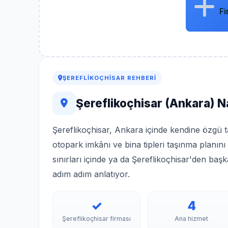
Fi
ŞEREFLIKOÇHISAR REHBERI
Şereflikoçhisar (Ankara) N
Şereflikoçhisar, Ankara içinde kendine özgü ta
otopark imkânı ve bina tipleri taşınma planını
sınırları içinde ya da Şereflikoçhisar'den baş
adım adım anlatıyor.
✓
4
Şereflikoçhisar firması
Ana hizmet