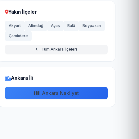
Yakın İlçeler
Akyurt
Altındağ
Ayaş
Balâ
Beypazarı
Çamlıdere
Tüm Ankara İlçeleri
Ankara İli
Ankara Nakliyat