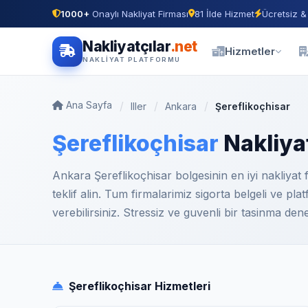
1000+
Onaylı Nakliyat Firması
81 İlde Hizmet
Ücretsiz &
Nakliyatçılar
.net
Hizmetler
NAKLIYAT PLATFORMU
Ana Sayfa
Iller
Ankara
Şereflikoçhisar
Şereflikoçhisar
Nakliyat
Ankara Şereflikoçhisar bolgesinin en iyi nakliyat 
teklif alin. Tum firmalarimiz sigorta belgeli ve 
verebilirsiniz. Stressiz ve guvenli bir tasinma deney
Şereflikoçhisar Hizmetleri