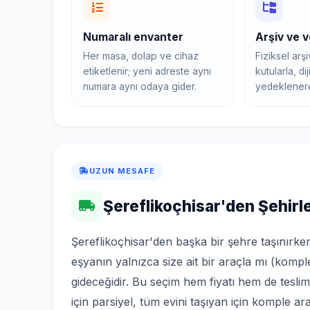
Numaralı envanter
Arşiv ve v
Her masa, dolap ve cihaz
Fiziksel arş
etiketlenir; yeni adreste aynı
kutularla, dij
numara aynı odaya gider.
yedeklenerek
UZUN MESAFE
Şereflikoçhisar'den Şehirle
Şereflikoçhisar'den başka bir şehre taşınırken
eşyanın yalnızca size ait bir araçla mı (komple
gideceğidir. Bu seçim hem fiyatı hem de tesli
için parsiyel, tüm evini taşıyan için komple ar