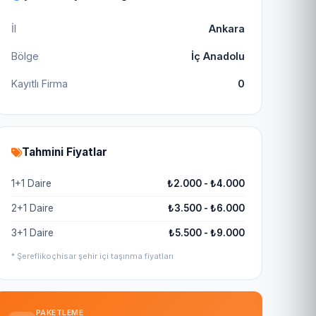
İl
Ankara
Bölge
İç Anadolu
Kayıtlı Firma
0
Tahmini Fiyatlar
1+1 Daire
₺2.000 - ₺4.000
2+1 Daire
₺3.500 - ₺6.000
3+1 Daire
₺5.500 - ₺9.000
* Şereflikoçhisar şehir içi taşınma fiyatları
PAKETLEME