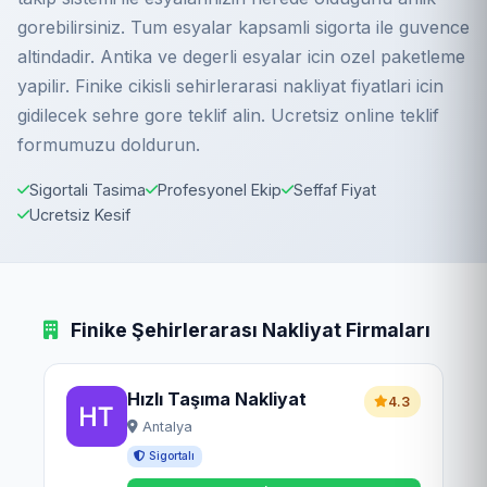
gorebilirsiniz. Tum esyalar kapsamli sigorta ile guvence
altindadir. Antika ve degerli esyalar icin ozel paketleme
yapilir. Finike cikisli sehirlerarasi nakliyat fiyatlari icin
gidilecek sehre gore teklif alin. Ucretsiz online teklif
formumuzu doldurun.
Sigortali Tasima
Profesyonel Ekip
Seffaf Fiyat
Ucretsiz Kesif
Finike Şehirlerarası Nakliyat Firmaları
Hızlı Taşıma Nakliyat
4.3
Antalya
Sigortalı