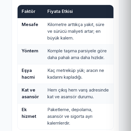
Faktör
Fiyata Etkisi
Mesafe
Kilometre arttıkça yakıt, süre
ve sürücü maliyeti artar; en
büyük kalem.
Yöntem
Komple taşıma parsiyele göre
daha pahalı ama daha hızlıdır.
Eşya
Kaç metreküp yük; aracın ne
hacmi
kadarını kapladığı.
Kat ve
Hem çıkış hem varış adresinde
asansör
kat ve asansör durumu.
Ek
Paketleme, depolama,
hizmet
asansör ve sigorta ayrı
kalemlerdir.