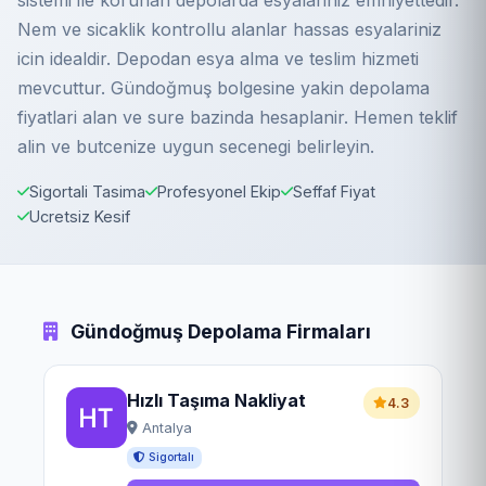
sistemi ile korunan depolarda esyalariniz emniyettedir.
Nem ve sicaklik kontrollu alanlar hassas esyalariniz
icin idealdir. Depodan esya alma ve teslim hizmeti
mevcuttur. Gündoğmuş bolgesine yakin depolama
fiyatlari alan ve sure bazinda hesaplanir. Hemen teklif
alin ve butcenize uygun secenegi belirleyin.
Sigortali Tasima
Profesyonel Ekip
Seffaf Fiyat
Ucretsiz Kesif
Gündoğmuş Depolama Firmaları
Hızlı Taşıma Nakliyat
4.3
Antalya
Sigortalı