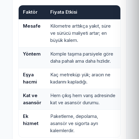
Faktör
Fiyata Etkisi
Mesafe
Kilometre arttıkça yakıt, süre
ve sürücü maliyeti artar; en
büyük kalem.
Yöntem
Komple taşıma parsiyele göre
daha pahalı ama daha hızlıdır.
Eşya
Kaç metreküp yük; aracın ne
hacmi
kadarını kapladığı.
Kat ve
Hem çıkış hem varış adresinde
asansör
kat ve asansör durumu.
Ek
Paketleme, depolama,
hizmet
asansör ve sigorta ayrı
kalemlerdir.