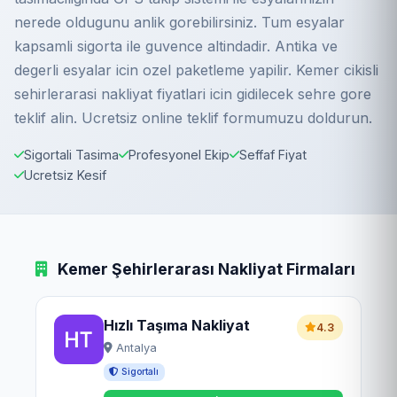
nerede oldugunu anlik gorebilirsiniz. Tum esyalar
kapsamli sigorta ile guvence altindadir. Antika ve
degerli esyalar icin ozel paketleme yapilir. Kemer cikisli
sehirlerarasi nakliyat fiyatlari icin gidilecek sehre gore
teklif alin. Ucretsiz online teklif formumuzu doldurun.
Sigortali Tasima
Profesyonel Ekip
Seffaf Fiyat
Ucretsiz Kesif
Kemer Şehirlerarası Nakliyat Firmaları
Hızlı Taşıma Nakliyat
4.3
Antalya
Sigortalı