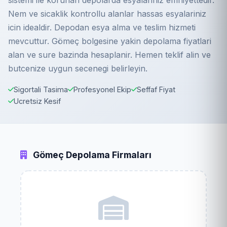
sistemi ile korunan depolarda esyalariniz emniyettedir.
Nem ve sicaklik kontrollu alanlar hassas esyalariniz
icin idealdir. Depodan esya alma ve teslim hizmeti
mevcuttur. Gömeç bolgesine yakin depolama fiyatlari
alan ve sure bazinda hesaplanir. Hemen teklif alin ve
butcenize uygun secenegi belirleyin.
Sigortali Tasima
Profesyonel Ekip
Seffaf Fiyat
Ucretsiz Kesif
Gömeç Depolama Firmaları