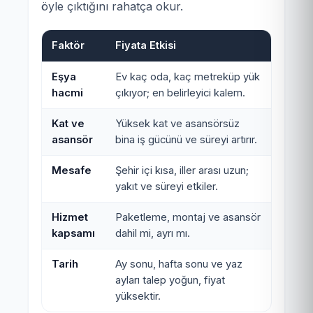
öyle çıktığını rahatça okur.
Faktör
Fiyata Etkisi
Eşya
Ev kaç oda, kaç metreküp yük
hacmi
çıkıyor; en belirleyici kalem.
Kat ve
Yüksek kat ve asansörsüz
asansör
bina iş gücünü ve süreyi artırır.
Mesafe
Şehir içi kısa, iller arası uzun;
yakıt ve süreyi etkiler.
Hizmet
Paketleme, montaj ve asansör
kapsamı
dahil mi, ayrı mı.
Tarih
Ay sonu, hafta sonu ve yaz
ayları talep yoğun, fiyat
yüksektir.