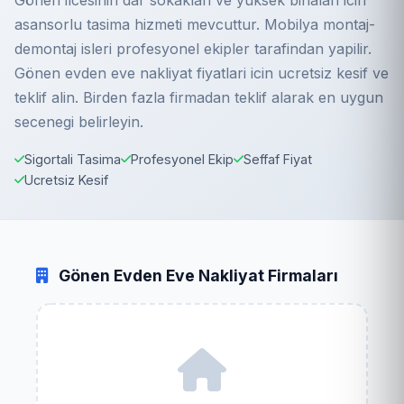
Gönen ilcesinin dar sokaklari ve yuksek binalari icin
asansorlu tasima hizmeti mevcuttur. Mobilya montaj-
demontaj isleri profesyonel ekipler tarafindan yapilir.
Gönen evden eve nakliyat fiyatlari icin ucretsiz kesif ve
teklif alin. Birden fazla firmadan teklif alarak en uygun
secenegi belirleyin.
Sigortali Tasima
Profesyonel Ekip
Seffaf Fiyat
Ucretsiz Kesif
Gönen Evden Eve Nakliyat Firmaları