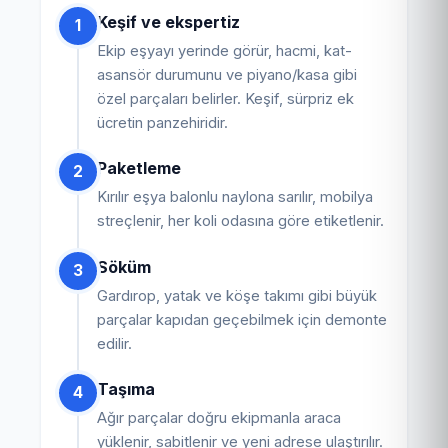
Keşif ve ekspertiz
1
Ekip eşyayı yerinde görür, hacmi, kat-
asansör durumunu ve piyano/kasa gibi
özel parçaları belirler. Keşif, sürpriz ek
ücretin panzehiridir.
Paketleme
2
Kırılır eşya balonlu naylona sarılır, mobilya
streçlenir, her koli odasına göre etiketlenir.
Söküm
3
Gardırop, yatak ve köşe takımı gibi büyük
parçalar kapıdan geçebilmek için demonte
edilir.
Taşıma
4
Ağır parçalar doğru ekipmanla araca
yüklenir, sabitlenir ve yeni adrese ulaştırılır.