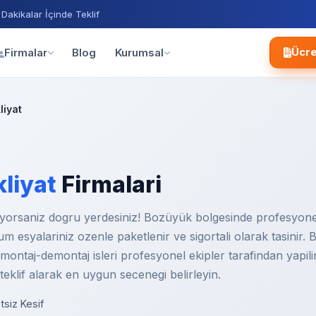
 Dakikalar İçinde Teklif
Blog
Firmalar
Kurumsal
Ücre
liyat
liyat
Firmalari
riyorsaniz dogru yerdesiniz! Bozüyük bolgesinde profesyonel
 Tum esyalariniz ozenle paketlenir ve sigortali olarak tasinir
ontaj-demontaj isleri profesyonel ekipler tarafindan yapilir
 teklif alarak en uygun secenegi belirleyin.
tsiz Kesif