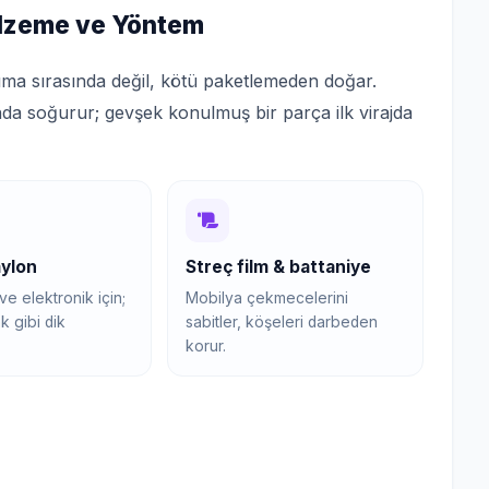
lzeme ve Yöntem
ıma sırasında değil, kötü paketlemeden doğar.
nda soğurur; gevşek konulmuş bir parça ilk virajda
aylon
Streç film & battaniye
e elektronik için;
Mobilya çekmecelerini
k gibi dik
sabitler, köşeleri darbeden
korur.