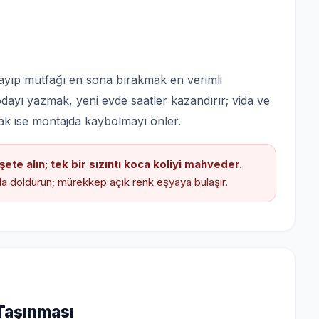
ayıp mutfağı en sona bırakmak en verimli
 odayı yazmak, yeni evde saatler kazandırır; vida ve
lamak ise montajda kaybolmayı önler.
şete alın; tek bir sızıntı koca koliyi mahveder.
la doldurun; mürekkep açık renk eşyaya bulaşır.
 Taşınması