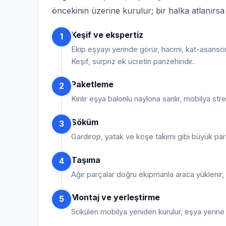
öncekinin üzerine kurulur; bir halka atlanırs
Keşif ve ekspertiz
1
Ekip eşyayı yerinde görür, hacmi, kat-asansör
Keşif, sürpriz ek ücretin panzehiridir.
Paketleme
2
Kırılır eşya balonlu naylona sarılır, mobilya str
Söküm
3
Gardırop, yatak ve köşe takımı gibi büyük par
Taşıma
4
Ağır parçalar doğru ekipmanla araca yüklenir, sa
Montaj ve yerleştirme
5
Sökülen mobilya yeniden kurulur, eşya yerine yer