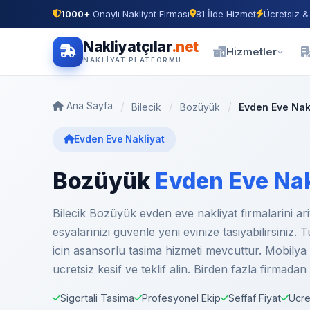
1000+
Onaylı Nakliyat Firması
81 İlde Hizmet
Ücretsiz &
Nakliyatçılar
.net
Hizmetler
NAKLIYAT PLATFORMU
Ana Sayfa
Bilecik
Bozüyük
Evden Eve Nak
Evden Eve Nakliyat
Bozüyük
Evden Eve Nak
Bilecik Bozüyük evden eve nakliyat firmalarini a
esyalarinizi guvenle yeni evinize tasiyabilirsiniz.
icin asansorlu tasima hizmeti mevcuttur. Mobilya m
ucretsiz kesif ve teklif alin. Birden fazla firmadan
Sigortali Tasima
Profesyonel Ekip
Seffaf Fiyat
Ucre