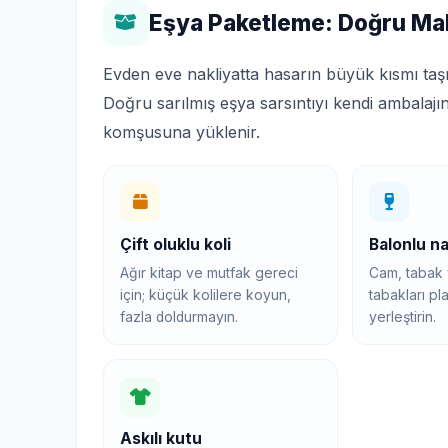
Eşya Paketleme: Doğru Ma
Evden eve nakliyatta hasarın büyük kısmı taş
Doğru sarılmış eşya sarsıntıyı kendi ambalajı
komşusuna yüklenir.
Çift oluklu koli
Balonlu n
Ağır kitap ve mutfak gereci
Cam, tabak v
için; küçük kolilere koyun,
tabakları pla
fazla doldurmayın.
yerleştirin.
Askılı kutu