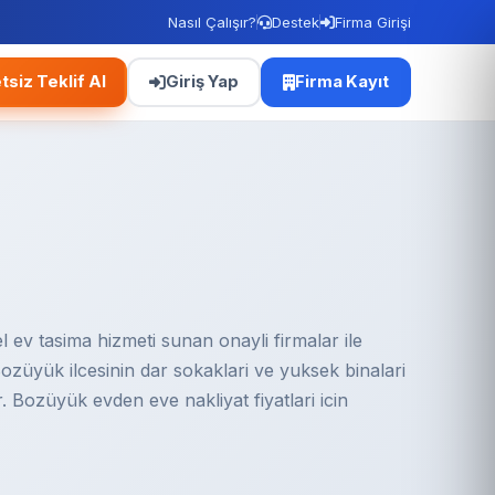
Nasıl Çalışır?
Destek
Firma Girişi
tsiz Teklif Al
Giriş Yap
Firma Kayıt
 ev tasima hizmeti sunan onayli firmalar ile
. Bozüyük ilcesinin dar sokaklari ve yuksek binalari
. Bozüyük evden eve nakliyat fiyatlari icin