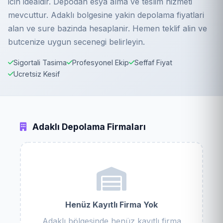
icin idealdir. Depodan esya alma ve teslim hizmeti
mevcuttur. Adaklı bolgesine yakin depolama fiyatlari
alan ve sure bazinda hesaplanir. Hemen teklif alin ve
butcenize uygun secenegi belirleyin.
Sigortali Tasima
Profesyonel Ekip
Seffaf Fiyat
Ucretsiz Kesif
Adaklı Depolama Firmaları
Henüz Kayıtlı Firma Yok
Adaklı bölgesinde henüz kayıtlı firma