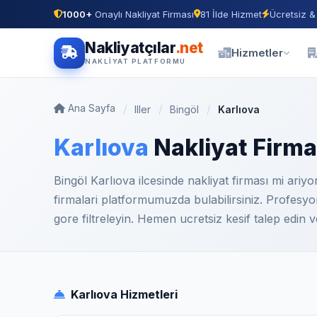
1000+
Onaylı Nakliyat Firması
81 İlde Hizmet
Ücretsiz &
Nakliyatçılar
.net
Hizmetler
NAKLIYAT PLATFORMU
Ana Sayfa
Iller
Bingöl
Karlıova
Karlıova
Nakliyat Firma
Bingöl Karlıova ilcesinde nakliyat firması mi ari
firmalari platformumuzda bulabilirsiniz. Profesy
gore filtreleyin. Hemen ucretsiz kesif talep edin ve 
Karlıova Hizmetleri