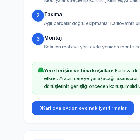
Mobilyalar streçlenip korunur, kırılır eşya balo
Taşıma
2
Ağır parçalar doğru ekipmanla, Karlıova'nin bi
Montaj
3
Sökülen mobilya yeni evde yeniden monte edilir, 
Yerel erişim ve bina koşulları:
Karlıova'de 
etkiler. Aracın nereye yanaşacağı, asansörün
dönüşlerinin genişliği önceden konuşulmalıdır
Karlıova evden eve nakliyat firmaları