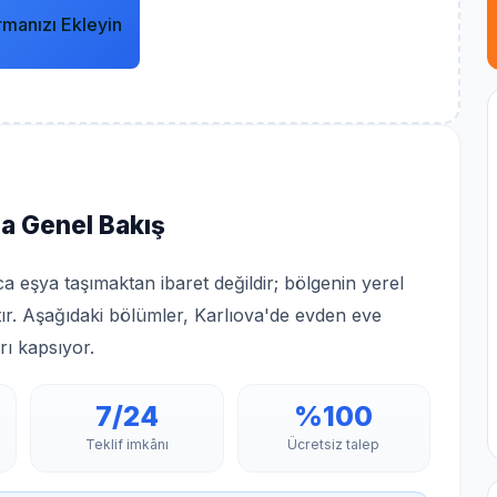
rmanızı Ekleyin
na Genel Bakış
ca eşya taşımaktan ibaret değildir; bölgenin yerel
tır. Aşağıdaki bölümler, Karlıova'de evden eve
rı kapsıyor.
7/24
%100
Teklif imkânı
Ücretsiz talep