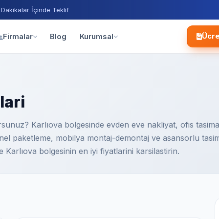
 Dakikalar İçinde Teklif
Blog
Firmalar
Kurumsal
Ücre
lari
yorsunuz? Karlıova bolgesinde evden eve nakliyat, ofis tasim
onel paketleme, mobilya montaj-demontaj ve asansorlu tasim
Karlıova bolgesinin en iyi fiyatlarini karsilastirin.