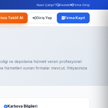
Nasıl Çalışır?
Destek
Firma Girişi
tsiz Teklif Al
Giriş Yap
Firma Kayıt
aciligi ve depolama hizmeti veren profesyonel
a hizmetleri sunan firmalar mevcut. Ihtiyaciniza
Karlıova Bilgileri