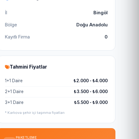
İl
Bingöl
Bölge
Doğu Anadolu
Kayıtlı Firma
0
Tahmini Fiyatlar
1+1 Daire
₺2.000 - ₺4.000
2+1 Daire
₺3.500 - ₺6.000
3+1 Daire
₺5.500 - ₺9.000
* Karlıova şehir içi taşınma fiyatları
PAKETLEME