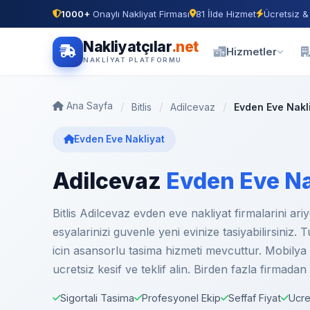
1000+
Onaylı Nakliyat Firması
81 İlde Hizmet
Ücretsiz &
Nakliyatçılar
.net
Hizmetler
NAKLIYAT PLATFORMU
Ana Sayfa
Bitlis
Adilcevaz
Evden Eve Nakl
Evden Eve Nakliyat
Adilcevaz
Evden Eve Na
Bitlis Adilcevaz evden eve nakliyat firmalarini ar
esyalarinizi guvenle yeni evinize tasiyabilirsiniz. 
icin asansorlu tasima hizmeti mevcuttur. Mobilya m
ucretsiz kesif ve teklif alin. Birden fazla firmadan
Sigortali Tasima
Profesyonel Ekip
Seffaf Fiyat
Ucre