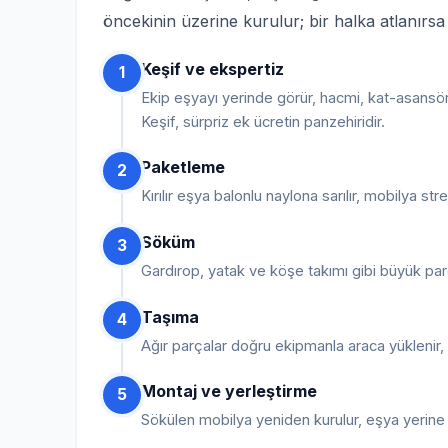
öncekinin üzerine kurulur; bir halka atlanırs
Keşif ve ekspertiz
1
Ekip eşyayı yerinde görür, hacmi, kat-asansör
Keşif, sürpriz ek ücretin panzehiridir.
Paketleme
2
Kırılır eşya balonlu naylona sarılır, mobilya str
Söküm
3
Gardırop, yatak ve köşe takımı gibi büyük par
Taşıma
4
Ağır parçalar doğru ekipmanla araca yüklenir, sa
Montaj ve yerleştirme
5
Sökülen mobilya yeniden kurulur, eşya yerine yer