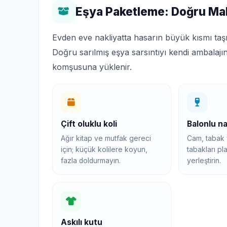
Eşya Paketleme: Doğru Ma
Evden eve nakliyatta hasarın büyük kısmı taş
Doğru sarılmış eşya sarsıntıyı kendi ambalajı
komşusuna yüklenir.
Çift oluklu koli
Balonlu n
Ağır kitap ve mutfak gereci
Cam, tabak v
için; küçük kolilere koyun,
tabakları pla
fazla doldurmayın.
yerleştirin.
Askılı kutu