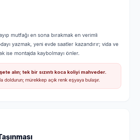
ayıp mutfağı en sona bırakmak en verimli
 odayı yazmak, yeni evde saatler kazandırır; vida ve
lamak ise montajda kaybolmayı önler.
şete alın; tek bir sızıntı koca koliyi mahveder.
la doldurun; mürekkep açık renk eşyaya bulaşır.
 Taşınması