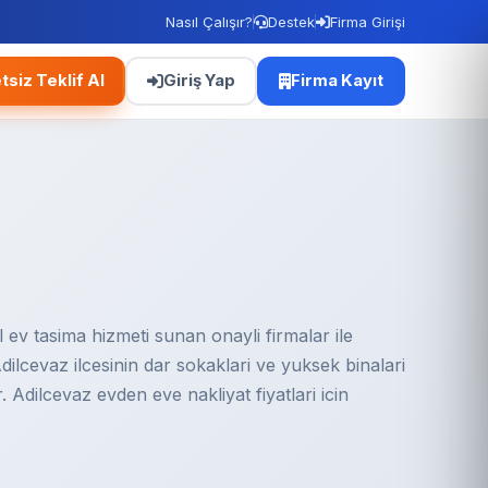
Nasıl Çalışır?
Destek
Firma Girişi
tsiz Teklif Al
Giriş Yap
Firma Kayıt
 ev tasima hizmeti sunan onayli firmalar ile
 Adilcevaz ilcesinin dar sokaklari ve yuksek binalari
 Adilcevaz evden eve nakliyat fiyatlari icin