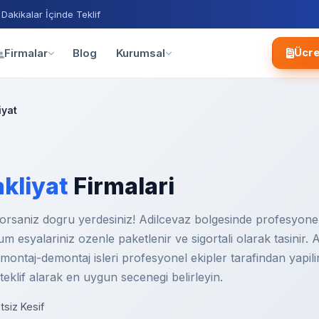
 Dakikalar İçinde Teklif
Blog
Firmalar
Kurumsal
Ücre
iyat
kliyat
Firmalari
iyorsaniz dogru yerdesiniz! Adilcevaz bolgesinde profesyonel
Tum esyalariniz ozenle paketlenir ve sigortali olarak tasinir.
ontaj-demontaj isleri profesyonel ekipler tarafindan yapilir.
 teklif alarak en uygun secenegi belirleyin.
tsiz Kesif