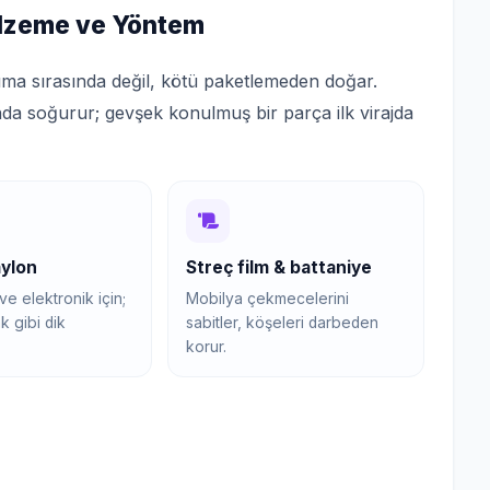
lzeme ve Yöntem
ıma sırasında değil, kötü paketlemeden doğar.
nda soğurur; gevşek konulmuş bir parça ilk virajda
aylon
Streç film & battaniye
e elektronik için;
Mobilya çekmecelerini
k gibi dik
sabitler, köşeleri darbeden
korur.