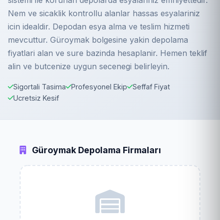
sistemi ile korunan depolarda esyalariniz emniyettedir.
Nem ve sicaklik kontrollu alanlar hassas esyalariniz
icin idealdir. Depodan esya alma ve teslim hizmeti
mevcuttur. Güroymak bolgesine yakin depolama
fiyatlari alan ve sure bazinda hesaplanir. Hemen teklif
alin ve butcenize uygun secenegi belirleyin.
Sigortali Tasima
Profesyonel Ekip
Seffaf Fiyat
Ucretsiz Kesif
Güroymak Depolama Firmaları