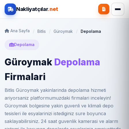
Nakliyatçılar
.net
Ana Sayfa
Bitlis
Güroymak
Depolama
Depolama
Güroymak
Depolama
Firmalari
Bitlis Güroymak yakinlarinda depolama hizmeti
ariyorsaniz platformumuzdaki firmalari inceleyin!
Güroymak bolgesine yakin guvenli ve klimali depo
tesisleri ile esyalarinizi istediginiz sure boyunca
saklayabilirsiniz. 24 saat guvenlik kamerasi ve alarm