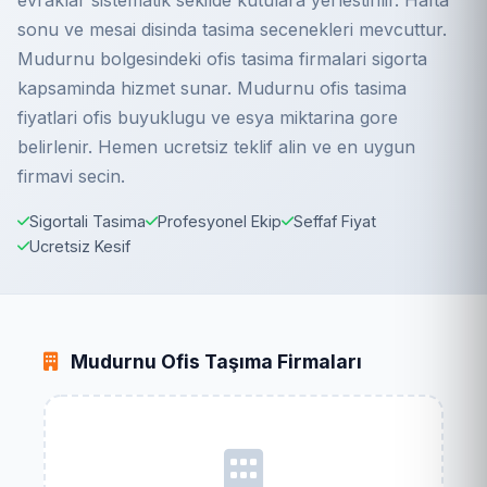
evraklar sistematik sekilde kutulara yerlestirilir. Hafta
sonu ve mesai disinda tasima secenekleri mevcuttur.
Mudurnu bolgesindeki ofis tasima firmalari sigorta
kapsaminda hizmet sunar. Mudurnu ofis tasima
fiyatlari ofis buyuklugu ve esya miktarina gore
belirlenir. Hemen ucretsiz teklif alin ve en uygun
firmavi secin.
Sigortali Tasima
Profesyonel Ekip
Seffaf Fiyat
Ucretsiz Kesif
Mudurnu Ofis Taşıma Firmaları