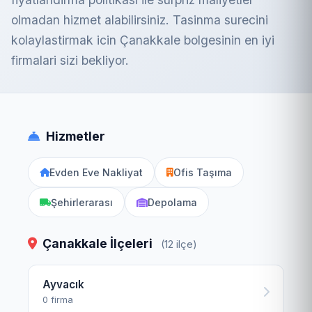
olmadan hizmet alabilirsiniz. Tasinma surecini
kolaylastirmak icin Çanakkale bolgesinin en iyi
firmalari sizi bekliyor.
Hizmetler
Evden Eve Nakliyat
Ofis Taşıma
Şehirlerarası
Depolama
Çanakkale İlçeleri
(12 ilçe)
Ayvacık
0 firma