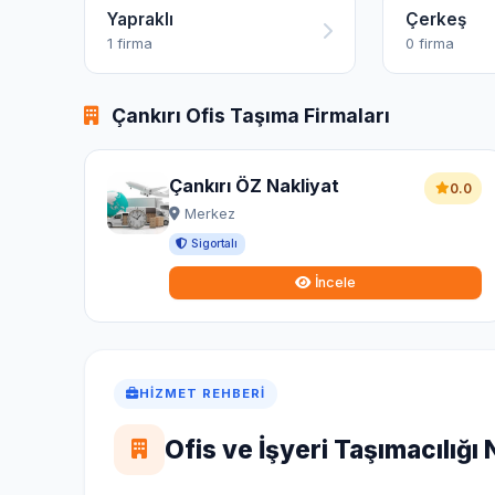
Yapraklı
Çerkeş
1 firma
0 firma
Çankırı Ofis Taşıma Firmaları
Çankırı ÖZ Nakliyat
0.0
Merkez
Sigortalı
İncele
HIZMET REHBERI
Ofis ve İşyeri Taşımacılığı 