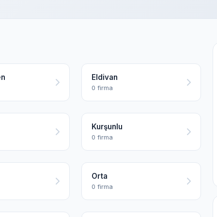
en
Eldivan
0 firma
Kurşunlu
0 firma
Orta
0 firma