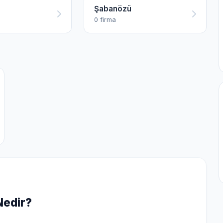
Şabanözü
0 firma
Nedir?