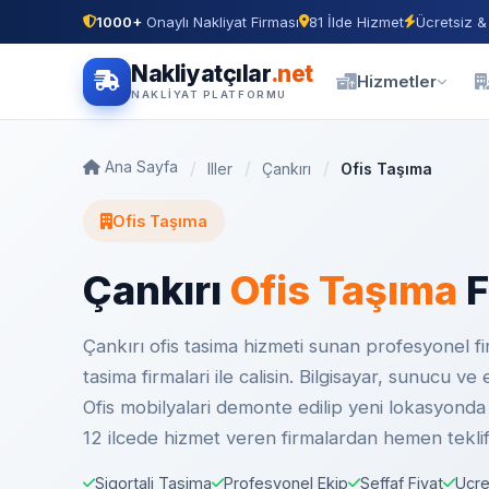
1000+
Onaylı Nakliyat Firması
81 İlde Hizmet
Ücretsiz &
Nakliyatçılar
.net
Hizmetler
NAKLIYAT PLATFORMU
Ana Sayfa
Iller
Çankırı
Ofis Taşıma
Ofis Taşıma
Çankırı
Ofis Taşıma
F
Çankırı ofis tasima hizmeti sunan profesyonel fir
tasima firmalari ile calisin. Bilgisayar, sunucu v
Ofis mobilyalari demonte edilip yeni lokasyonda m
12 ilcede hizmet veren firmalardan hemen teklif
Sigortali Tasima
Profesyonel Ekip
Seffaf Fiyat
Ucre