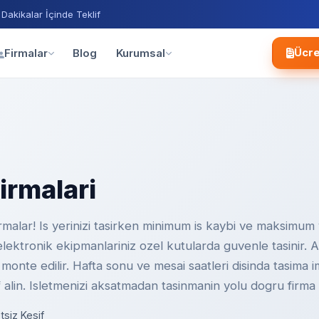
 Dakikalar İçinde Teklif
Blog
Firmalar
Kurumsal
Ücre
irmalari
malar! Is yerinizi tasirken minimum is kaybi ve maksimum ve
e elektronik ekipmanlariniz ozel kutularda guvenle tasinir. 
onte edilir. Hafta sonu ve mesai saatleri disinda tasima imk
 alin. Isletmenizi aksatmadan tasinmanin yolu dogru firma
tsiz Kesif