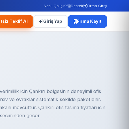
Nasıl Çalışır?
Destek
Firma Girişi
tsiz Teklif Al
Giriş Yap
Firma Kayıt
rimlilik icin Çankırı bolgesinin deneyimli ofis
Arsiv ve evraklar sistematik sekilde paketlenir.
ani mevcuttur. Çankırı ofis tasima fiyatlari icin
 seciminden gecer.