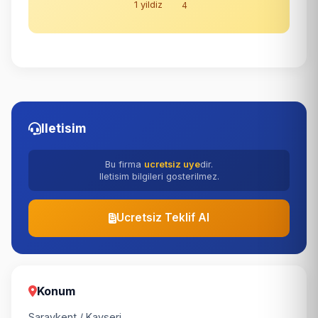
1 yildiz
4
Iletisim
Bu firma
ucretsiz uye
dir.
Iletisim bilgileri gosterilmez.
Ucretsiz Teklif Al
Konum
Saraykent / Kayseri