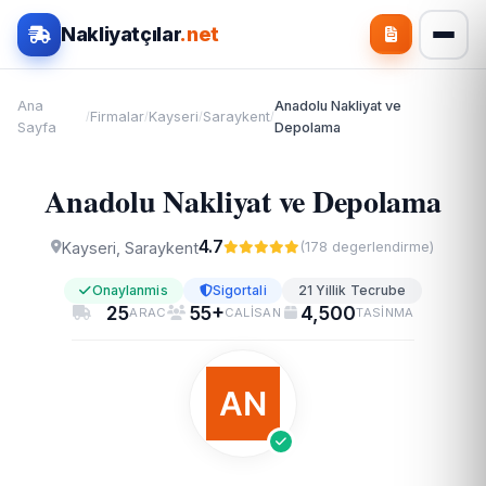
Nakliyatçılar
.net
Ana
Anadolu Nakliyat ve
Firmalar
Kayseri
Saraykent
/
/
/
/
Sayfa
Depolama
Anadolu Nakliyat ve Depolama
4.7
Kayseri, Saraykent
(178 degerlendirme)
Onaylanmis
Sigortali
21 Yillik Tecrube
25
55+
4,500
ARAC
CALISAN
TASINMA