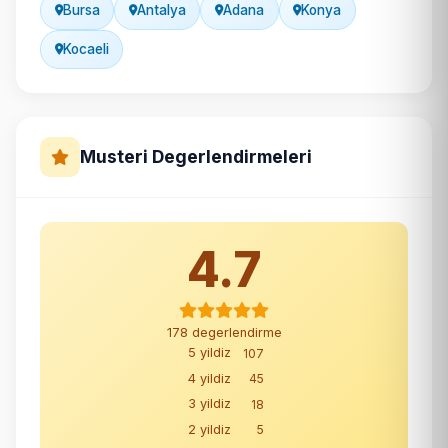
Bursa
Antalya
Adana
Konya
Kocaeli
Musteri Degerlendirmeleri
4.7
178 degerlendirme
5 yildiz
107
4 yildiz
45
3 yildiz
18
2 yildiz
5