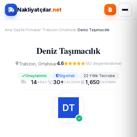
Nakliyatçılar
.net
Ana Sayfa
Firmalar
Trabzon
Ortahisar
Deniz Taşımacılık
/
/
/
/
Deniz Taşımacılık
4.6
Trabzon, Ortahisar
(92 degerlendirme)
Onaylanmis
Sigortali
22 Yillik Tecrube
14
30+
1,650
ARAC
CALISAN
TASINMA