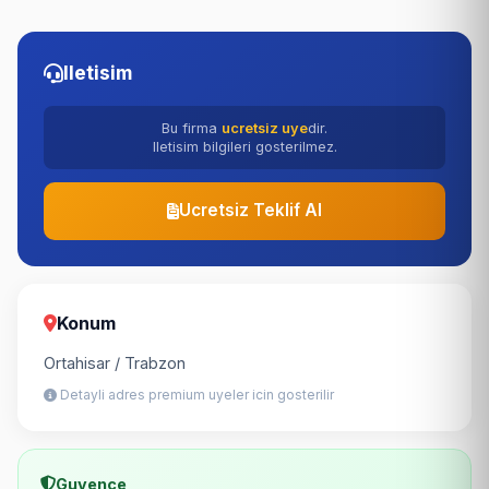
Iletisim
Bu firma
ucretsiz uye
dir.
Iletisim bilgileri gosterilmez.
Ucretsiz Teklif Al
Konum
Ortahisar / Trabzon
Detayli adres premium uyeler icin gosterilir
Guvence