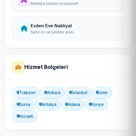
Mobilya sokum ve kurulum
Evden Eve Nakliyat
Sehir ici ve sehirler arasi
Hizmet Bolgeleri
Trabzon
Ankara
İstanbul
İzmir
Bursa
Antalya
Adana
Konya
Kocaeli