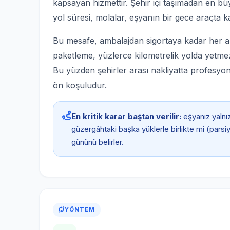
kapsayan hizmettir. Şehir içi taşımadan en büy
yol süresi, molalar, eşyanın bir gece araçta k
Bu mesafe, ambalajdan sigortaya kadar her aşa
paketleme, yüzlerce kilometrelik yolda yetmez
Bu yüzden şehirler arası nakliyatta profesyone
ön koşuludur.
En kritik karar baştan verilir:
eşyanız yalnız
güzergâhtaki başka yüklerle birlikte mi (pars
gününü belirler.
YÖNTEM