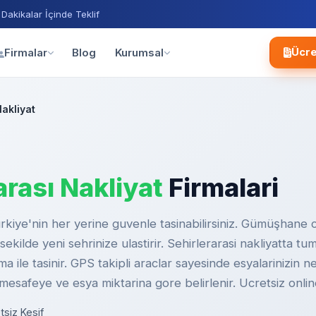
 Dakikalar İçinde Teklif
Blog
Firmalar
Kurumsal
Ücre
Nakliyat
arası Nakliyat
Firmalari
urkiye'nin her yerine guvenle tasinabilirsiniz. Gümüşhane 
sekilde yeni sehrinize ulastirir. Sehirlerarasi nakliyatta t
ma ile tasinir. GPS takipli araclar sayesinde esyalarinizin n
i mesafeye ve esya miktarina gore belirlenir. Ucretsiz onlin
tsiz Kesif