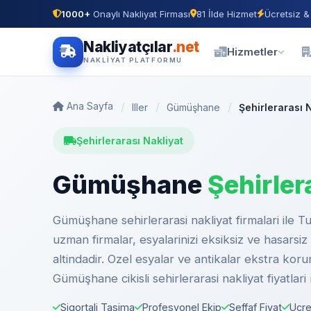
1000+
Onaylı Nakliyat Firması
81 İlde Hizmet
Ücretsiz &
Nakliyatçılar
.net
Hizmetler
NAKLIYAT PLATFORMU
Ana Sayfa
Iller
Gümüşhane
Şehirlerarası 
Şehirlerarası Nakliyat
Gümüşhane
Şehirler
Gümüşhane sehirlerarasi nakliyat firmalari ile T
uzman firmalar, esyalarinizi eksiksiz ve hasarsiz 
altindadir. Ozel esyalar ve antikalar ekstra koru
Gümüşhane cikisli sehirlerarasi nakliyat fiyatlar
Sigortali Tasima
Profesyonel Ekip
Seffaf Fiyat
Ucre