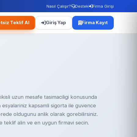
Nasıl Çalışır?
Destek
Firma Girişi
tsiz Teklif Al
Giriş Yap
Firma Kayıt
cikisli uzun mesafe tasimaciligi konusunda
um esyalariniz kapsamli sigorta ile guvence
erede oldugunu anlik olarak gorebilirsiniz.
e teklif alin ve en uygun firmavi secin.