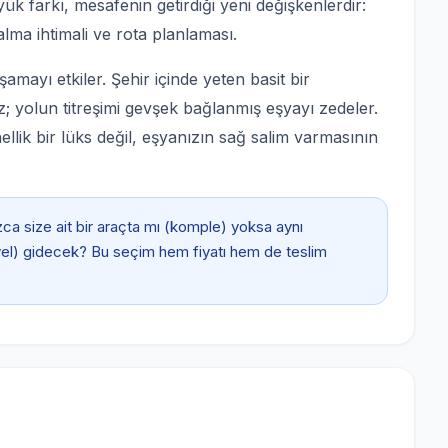
ük farkı, mesafenin getirdiği yeni değişkenlerdir:
alma ihtimali ve rota planlaması.
mayı etkiler. Şehir içinde yeten basit bir
; yolun titreşimi gevşek bağlanmış eşyayı zedeler.
llik bir lüks değil, eşyanızın sağ salim varmasının
ca size ait bir araçta mı (komple) yoksa aynı
iyel) gidecek? Bu seçim hem fiyatı hem de teslim