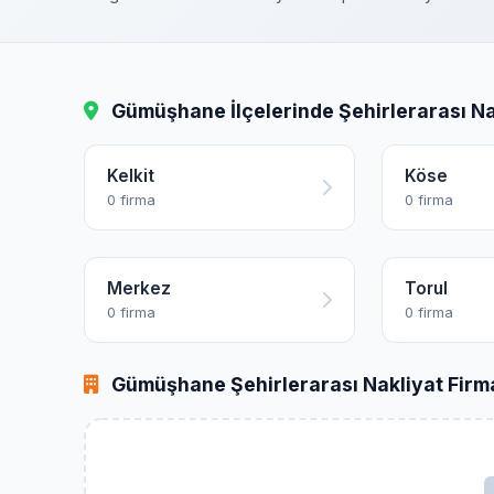
Gümüşhane İlçelerinde Şehirlerarası Na
Kelkit
Köse
0 firma
0 firma
Merkez
Torul
0 firma
0 firma
Gümüşhane Şehirlerarası Nakliyat Firma