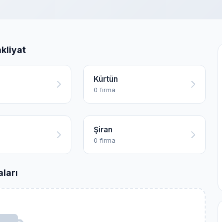
kliyat
Kürtün
0 firma
Şiran
0 firma
ları