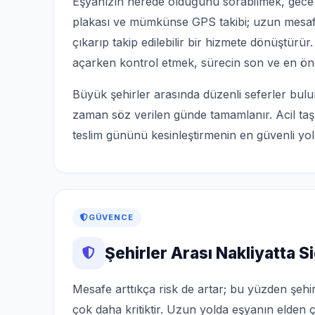
Eşyanızın nerede olduğunu sorabilmek, gece h
plakası ve mümkünse GPS takibi; uzun mesaf
çıkarıp takip edilebilir bir hizmete dönüştürü
açarken kontrol etmek, sürecin son ve en öne
Büyük şehirler arasında düzenli seferler bulun
zaman söz verilen günde tamamlanır. Acil ta
teslim gününü kesinleştirmenin en güvenli yol
GÜVENCE
Şehirler Arası Nakliyatta 
Mesafe arttıkça risk de artar; bu yüzden şehirl
çok daha kritiktir. Uzun yolda eşyanın elden