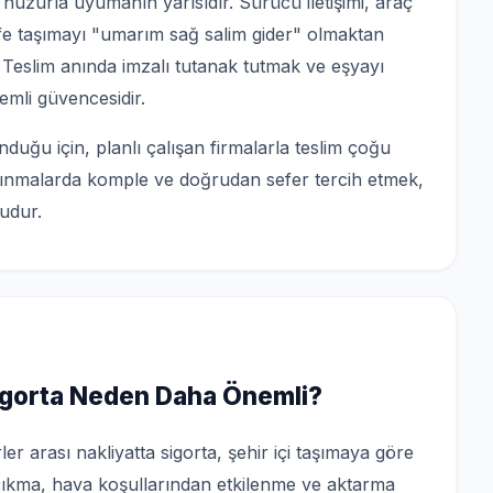
uzurla uyumanın yarısıdır. Sürücü iletişimi, araç
e taşımayı "umarım sağ salim gider" olmaktan
r. Teslim anında imzalı tutanak tutmak ve eşyayı
mli güvencesidir.
duğu için, planlı çalışan firmalarla teslim çoğu
şınmalarda komple ve doğrudan sefer tercih etmek,
udur.
Sigorta Neden Daha Önemli?
er arası nakliyatta sigorta, şehir içi taşımaya göre
 çıkma, hava koşullarından etkilenme ve aktarma