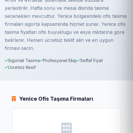
Arsiv ve evraklar sistematik sekilde kutulara
yerlestirilir. Hafta sonu ve mesai disinda tasima
secenekleri mevcuttur. Yenice bolgesindeki ofis tasima
firmalari sigorta kapsaminda hizmet sunar. Yenice ofis
tasima fiyatlari ofis buyuklugu ve esya miktarina gore
belirlenir. Hemen ucretsiz teklif alin ve en uygun
firmavi secin.
Sigortali Tasima
Profesyonel Ekip
Seffaf Fiyat
Ucretsiz Kesif
Yenice Ofis Taşıma Firmaları