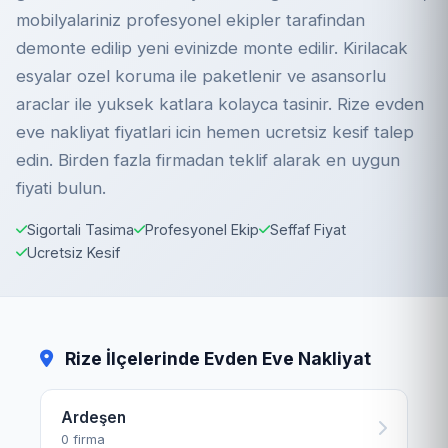
mobilyalariniz profesyonel ekipler tarafindan
demonte edilip yeni evinizde monte edilir. Kirilacak
esyalar ozel koruma ile paketlenir ve asansorlu
araclar ile yuksek katlara kolayca tasinir. Rize evden
eve nakliyat fiyatlari icin hemen ucretsiz kesif talep
edin. Birden fazla firmadan teklif alarak en uygun
fiyati bulun.
Sigortali Tasima
Profesyonel Ekip
Seffaf Fiyat
Ucretsiz Kesif
Rize İlçelerinde Evden Eve Nakliyat
Ardeşen
0 firma