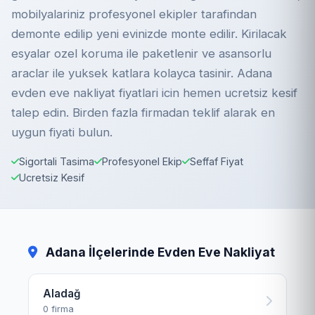
mobilyalariniz profesyonel ekipler tarafindan
demonte edilip yeni evinizde monte edilir. Kirilacak
esyalar ozel koruma ile paketlenir ve asansorlu
araclar ile yuksek katlara kolayca tasinir. Adana
evden eve nakliyat fiyatlari icin hemen ucretsiz kesif
talep edin. Birden fazla firmadan teklif alarak en
uygun fiyati bulun.
Sigortali Tasima
Profesyonel Ekip
Seffaf Fiyat
Ucretsiz Kesif
Adana İlçelerinde Evden Eve Nakliyat
Aladağ
0 firma