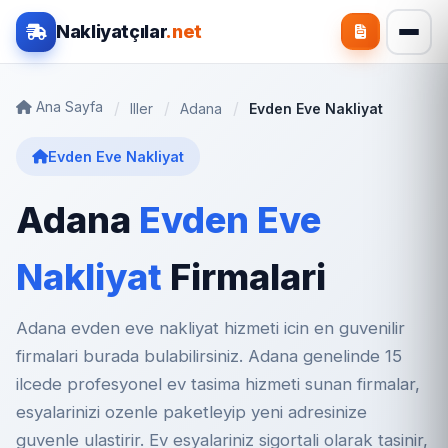
Nakliyatçılar
.net
Ana Sayfa
Iller
Adana
Evden Eve Nakliyat
Evden Eve Nakliyat
Adana
Evden Eve
Nakliyat
Firmalari
Adana evden eve nakliyat hizmeti icin en guvenilir
firmalari burada bulabilirsiniz. Adana genelinde 15
ilcede profesyonel ev tasima hizmeti sunan firmalar,
esyalarinizi ozenle paketleyip yeni adresinize
guvenle ulastirir. Ev esyalariniz sigortali olarak tasinir,