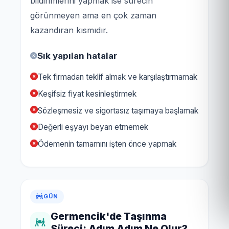
bildirimlerini yapmak ise sürecin
görünmeyen ama en çok zaman
kazandıran kısmıdır.
Sık yapılan hatalar
Tek firmadan teklif almak ve karşılaştırmamak
Keşifsiz fiyat kesinleştirmek
Sözleşmesiz ve sigortasız taşımaya başlamak
Değerli eşyayı beyan etmemek
Ödemenin tamamını işten önce yapmak
GÜN
Germencik'de Taşınma
Süreci: Adım Adım Ne Olur?