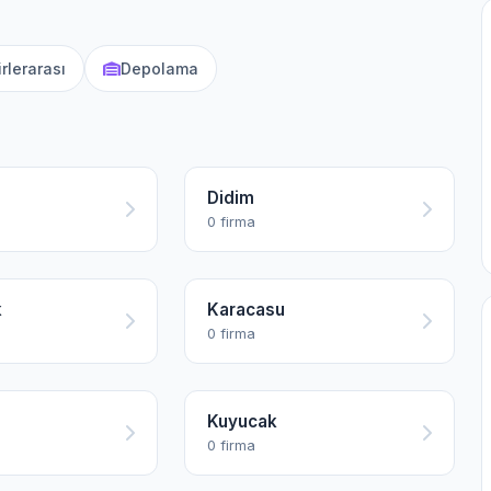
rlerarası
Depolama
Didim
0 firma
k
Karacasu
0 firma
Kuyucak
0 firma