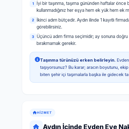
İyi bir taşınma, taşıma gününden haftalar önce b
kullanmadığınız her eşya hem ek yük hem ek mal
İkinci adım bütçedir. Aydın ilinde 1 kayıtlı firmad
görebilirsiniz.
Üçüncü adım firma seçimidir; ay sonuna doğru iy
bırakmamak gerekir.
Taşınma türünüzü erken belirleyin.
Evden 
taşıyorsunuz? Bu karar; aracın boyutunu, ekip s
biten şehir içi taşımalarla başka ile gidecek t
HIZMET
Aydın İçinde Evden Eve Nakl