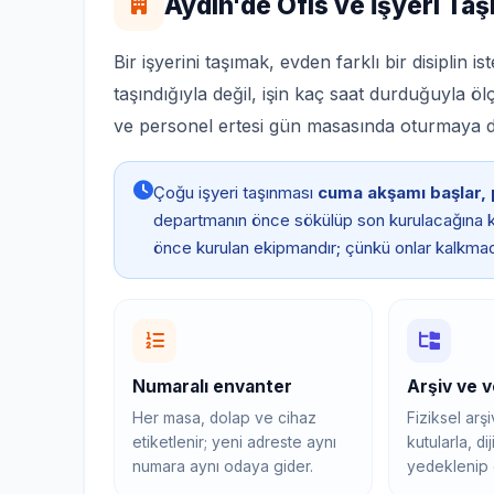
Aydın'de Ofis ve İşyeri Taş
Bir işyerini taşımak, evden farklı bir disiplin i
taşındığıyla değil, işin kaç saat durduğuyla 
ve personel ertesi gün masasında oturmaya d
Çoğu işyeri taşınması
cuma akşamı başlar, 
departmanın önce sökülüp son kurulacağına k
önce kurulan ekipmandır; çünkü onlar kalkma
Numaralı envanter
Arşiv ve v
Her masa, dolap ve cihaz
Fiziksel arş
etiketlenir; yeni adreste aynı
kutularla, dij
numara aynı odaya gider.
yedeklenip 