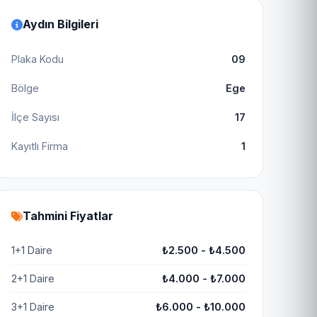
Aydın Bilgileri
Plaka Kodu
09
Bölge
Ege
İlçe Sayısı
17
Kayıtlı Firma
1
Tahmini Fiyatlar
1+1 Daire
₺2.500 - ₺4.500
2+1 Daire
₺4.000 - ₺7.000
3+1 Daire
₺6.000 - ₺10.000