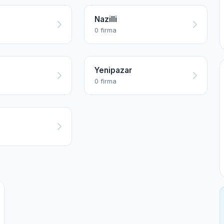
Nazilli
0 firma
Yenipazar
0 firma