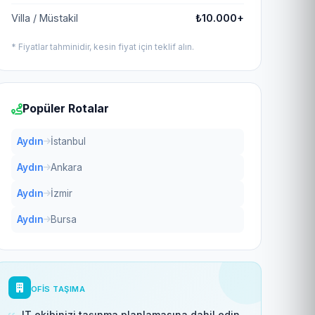
Villa / Müstakil
₺10.000+
* Fiyatlar tahminidir, kesin fiyat için teklif alın.
Popüler Rotalar
Aydın
İstanbul
Aydın
Ankara
Aydın
İzmir
Aydın
Bursa
OFIS TAŞIMA
IT ekibinizi taşınma planlamasına dahil edin.