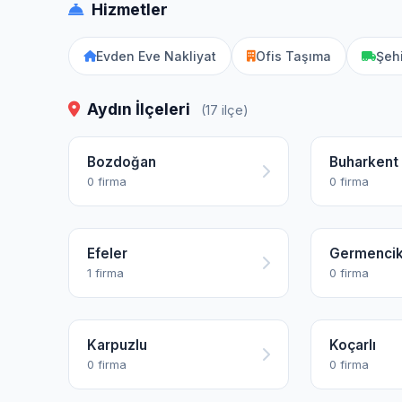
Hizmetler
Evden Eve Nakliyat
Ofis Taşıma
Şehi
Aydın İlçeleri
(17 ilçe)
Bozdoğan
Buharkent
0 firma
0 firma
Efeler
Germenci
1 firma
0 firma
Karpuzlu
Koçarlı
0 firma
0 firma