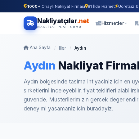
1000+
Onaylı Nakliyat Firması
81 İlde Hizmet
Ücretsiz &
Nakliyatçılar
.net
Hizmetler
NAKLIYAT PLATFORMU
Ana Sayfa
Iller
Aydın
Aydın
Nakliyat Firmal
Aydın bolgesinde tasima ihtiyaciniz icin en uy
sirketlerini inceleyebilir, fiyat teklifleri alabi
guvende. Musterilerimizin gercek degerlendirmel
deneyimi yasamaniz icin buradayiz.