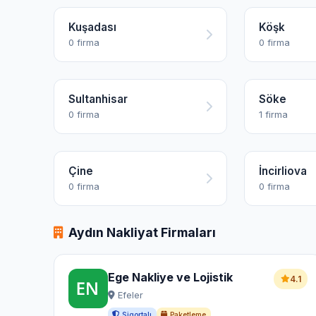
Kuşadası
Köşk
0 firma
0 firma
Sultanhisar
Söke
0 firma
1 firma
Çine
İncirliova
0 firma
0 firma
Aydın Nakliyat Firmaları
Ege Nakliye ve Lojistik
4.1
Efeler
Sigortalı
Paketleme