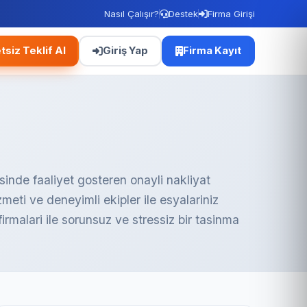
Nasıl Çalışır?
Destek
Firma Girişi
tsiz Teklif Al
Giriş Yap
Firma Kayıt
sinde faaliyet gosteren onayli nakliyat
hizmeti ve deneyimli ekipler ile esyalariniz
irmalari ile sorunsuz ve stressiz bir tasinma