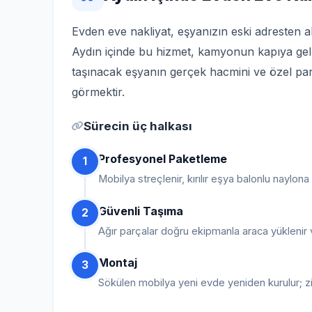
Evden eve nakliyat, eşyanızın eski adresten al
Aydın içinde bu hizmet, kamyonun kapıya gelmes
taşınacak eşyanın gerçek hacmini ve özel par
görmektir.
Sürecin üç halkası
Profesyonel Paketleme
1
Mobilya streçlenir, kırılır eşya balonlu naylona 
Güvenli Taşıma
2
Ağır parçalar doğru ekipmanla araca yüklenir v
Montaj
3
Sökülen mobilya yeni evde yeniden kurulur; zinc