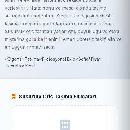
Arsiv ve evraklar sistematik sekilde kutulara
yerlestirilir. Hafta sonu ve mesai disinda tasima
secenekleri mevcuttur. Susurluk bolgesindeki ofis
tasima firmalari sigorta kapsaminda hizmet sunar.
Susurluk ofis tasima fiyatlari ofis buyuklugu ve esya
miktarina gore belirlenir. Hemen ucretsiz teklif alin ve
en uygun firmavi secin.
Sigortali Tasima
Profesyonel Ekip
Seffaf Fiyat
Ucretsiz Kesif
Susurluk Ofis Taşıma Firmaları