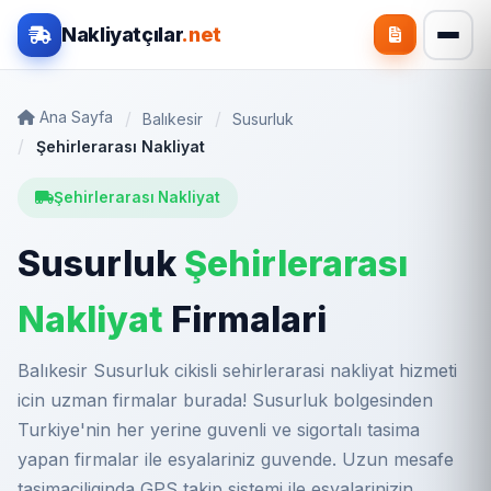
Nakliyatçılar
.net
Ana Sayfa
Balıkesir
Susurluk
Şehirlerarası Nakliyat
Şehirlerarası Nakliyat
Susurluk
Şehirlerarası
Nakliyat
Firmalari
Balıkesir Susurluk cikisli sehirlerarasi nakliyat hizmeti
icin uzman firmalar burada! Susurluk bolgesinden
Turkiye'nin her yerine guvenli ve sigortalı tasima
yapan firmalar ile esyalariniz guvende. Uzun mesafe
tasimaciliginda GPS takip sistemi ile esyalarinizin