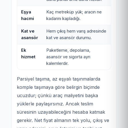
Eşya
Kaç metreküp yük; aracın ne
hacmi
kadarını kapladığı.
Kat ve
Hem çıkış hem varış adresinde
asansör
kat ve asansör durumu.
Ek
Paketleme, depolama,
hizmet
asansör ve sigorta ayrı
kalemlerdir.
Parsiyel taşıma, az eşyalı taşınmalarda
komple taşımaya göre belirgin biçimde
ucuzdur; çünkü araç maliyetini başka
yüklerle paylaşırsınız. Ancak teslim
süresinin uzayabileceğini hesaba katmak
gerekir. Net fiyat almanın tek yolu, çıkış ve