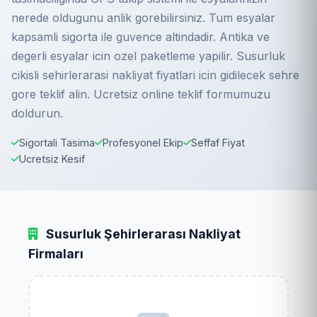
nerede oldugunu anlik gorebilirsiniz. Tum esyalar
kapsamli sigorta ile guvence altindadir. Antika ve
degerli esyalar icin ozel paketleme yapilir. Susurluk
cikisli sehirlerarasi nakliyat fiyatlari icin gidilecek sehre
gore teklif alin. Ucretsiz online teklif formumuzu
doldurun.
Sigortali Tasima
Profesyonel Ekip
Seffaf Fiyat
Ucretsiz Kesif
Susurluk Şehirlerarası Nakliyat
Firmaları