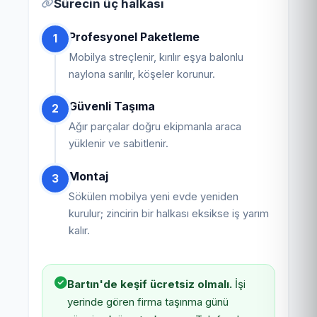
Sürecin üç halkası
Profesyonel Paketleme
1
Mobilya streçlenir, kırılır eşya balonlu
naylona sarılır, köşeler korunur.
Güvenli Taşıma
2
Ağır parçalar doğru ekipmanla araca
yüklenir ve sabitlenir.
Montaj
3
Sökülen mobilya yeni evde yeniden
kurulur; zincirin bir halkası eksikse iş yarım
kalır.
Bartın'de keşif ücretsiz olmalı.
İşi
yerinde gören firma taşınma günü