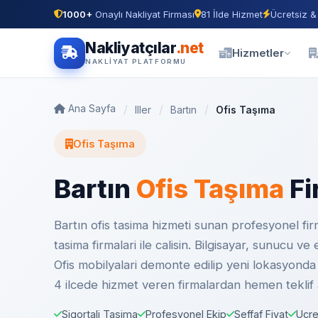
1000+
Onaylı Nakliyat Firması
81 İlde Hizmet
Ücretsiz &
Nakliyatçılar
.net
Hizmetler
NAKLIYAT PLATFORMU
Ana Sayfa
Iller
Bartın
Ofis Taşıma
Ofis Taşıma
Bartın
Ofis Taşıma
Fi
Bartın ofis tasima hizmeti sunan profesyonel firm
tasima firmalari ile calisin. Bilgisayar, sunucu v
Ofis mobilyalari demonte edilip yeni lokasyonda m
4 ilcede hizmet veren firmalardan hemen teklif 
Sigortali Tasima
Profesyonel Ekip
Seffaf Fiyat
Ucre