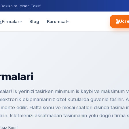
 Dakikalar İçinde Teklif
Blog
Firmalar
Kurumsal
Ücre
rmalari
alar! Is yerinizi tasirken minimum is kaybi ve maksimum ver
e elektronik ekipmanlariniz ozel kutularda guvenle tasinir. 
onte edilir. Hafta sonu ve mesai saatleri disinda tasima imk
alin. Isletmenizi aksatmadan tasinmanin yolu dogru firma 
tsiz Kesif