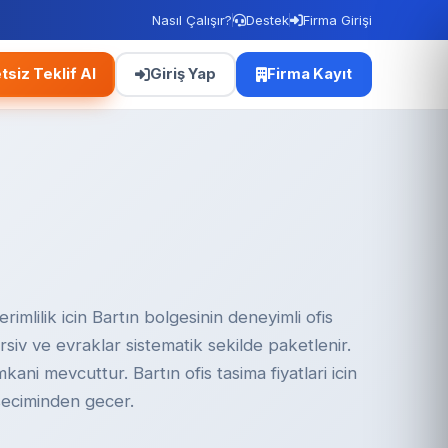
Nasıl Çalışır?
Destek
Firma Girişi
tsiz Teklif Al
Giriş Yap
Firma Kayıt
imlilik icin Bartın bolgesinin deneyimli ofis
Arsiv ve evraklar sistematik sekilde paketlenir.
ani mevcuttur. Bartın ofis tasima fiyatlari icin
seciminden gecer.