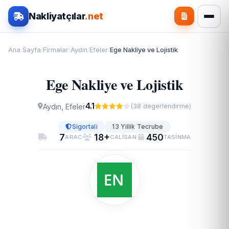
Nakliyatçılar
.net
Ana Sayfa
Firmalar
Aydın
Efeler
Ege Nakliye ve Lojistik
/
/
/
/
Ege Nakliye ve Lojistik
4.1
Aydın, Efeler
(38 degerlendirme)
Sigortali
13 Yillik Tecrube
7
18+
450
ARAC
CALISAN
TASINMA