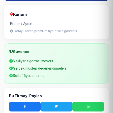
Konum
Efeler / Aydın
Detayli adres premium uyeler icin gosterilir
Guvence
Nakliyat sigortasi mevcut
Gercek musteri degerlendirmeleri
Seffaf fiyatlandirma
Bu Firmayi Paylas