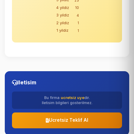
23
4 yildiz
10
3 yildiz
4
2 yildiz
1
1 yildiz
1
Iletisim
Bu firma
ucretsiz uye
dir.
Iletisim bilgileri gosterilmez.
Ucretsiz Teklif Al