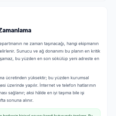
e Zamanlama
i departmanın ne zaman taşınacağı, hangi ekipmanın
lirlenir. Sunucu ve ağ donanımı bu planın en kritik
ışamaz, bu yüzden en son sökülüp yeni adreste en
ma ücretinden yüksektir; bu yüzden kurumsal
esi üzerinde yapılır. İnternet ve telefon hatlarının
ı sağlanır; aksi hâlde en iyi taşıma bile işi
fta sonuna alınır.
 herkesin kişisel eşyası kendi kutusunda toplanır. Bu