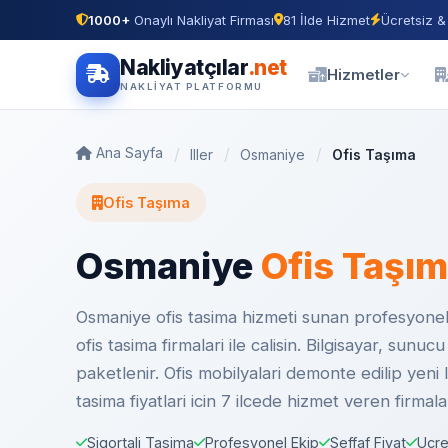
1000+
Onaylı Nakliyat Firması
81 İlde Hizmet
Ücretsiz &
Nakliyatçılar
.net
Hizmetler
NAKLIYAT PLATFORMU
Ana Sayfa
Iller
Osmaniye
Ofis Taşıma
Ofis Taşıma
Osmaniye
Ofis Taşı
Osmaniye ofis tasima hizmeti sunan profesyonel f
ofis tasima firmalari ile calisin. Bilgisayar, sun
paketlenir. Ofis mobilyalari demonte edilip yeni
tasima fiyatlari icin 7 ilcede hizmet veren firm
Sigortali Tasima
Profesyonel Ekip
Seffaf Fiyat
Ucre