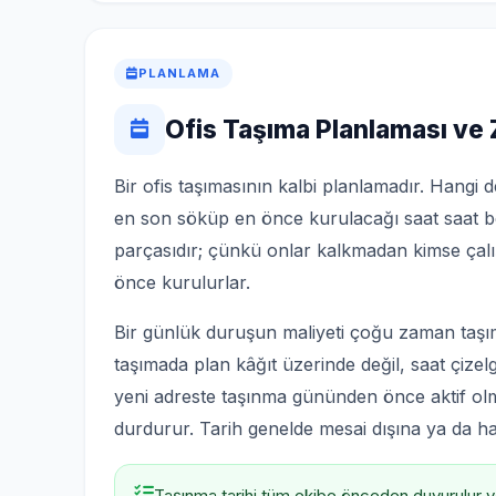
PLANLAMA
Ofis Taşıma Planlaması v
Bir ofis taşımasının kalbi planlamadır. Hang
en son söküp en önce kurulacağı saat saat be
parçasıdır; çünkü onlar kalkmadan kimse çal
önce kurulurlar.
Bir günlük duruşun maliyeti çoğu zaman taşı
taşımada plan kâğıt üzerinde değil, saat çizelg
yeni adreste taşınma gününden önce aktif olmas
durdurur. Tarih genelde mesai dışına ya da ha
Taşınma tarihi tüm ekibe önceden duyurulur ve