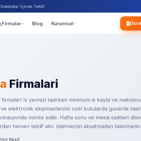
 Dakikalar İçinde Teklif
Blog
Firmalar
Kurumsal
Ücre
ma
Firmalari
irmalar! Is yerinizi tasirken minimum is kaybi ve maksimu
ucu ve elektronik ekipmanlariniz ozel kutularda guvenle tasin
 lokasyonda monte edilir. Hafta sonu ve mesai saatleri dis
alardan hemen teklif alin. Isletmenizi aksatmadan tasinman
tsiz Kesif