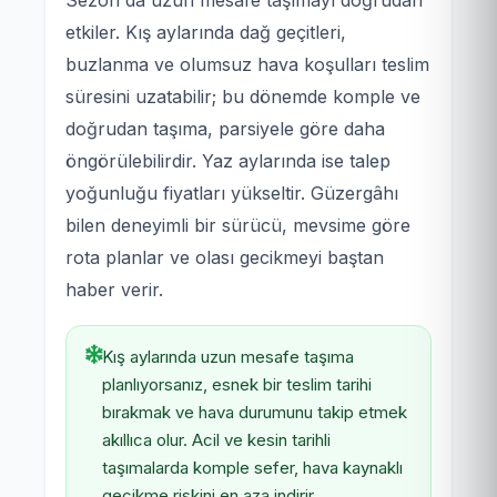
Sezon da uzun mesafe taşımayı doğrudan
etkiler. Kış aylarında dağ geçitleri,
buzlanma ve olumsuz hava koşulları teslim
süresini uzatabilir; bu dönemde komple ve
doğrudan taşıma, parsiyele göre daha
öngörülebilirdir. Yaz aylarında ise talep
yoğunluğu fiyatları yükseltir. Güzergâhı
bilen deneyimli bir sürücü, mevsime göre
rota planlar ve olası gecikmeyi baştan
haber verir.
Kış aylarında uzun mesafe taşıma
planlıyorsanız, esnek bir teslim tarihi
bırakmak ve hava durumunu takip etmek
akıllıca olur. Acil ve kesin tarihli
taşımalarda komple sefer, hava kaynaklı
gecikme riskini en aza indirir.