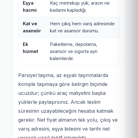
Eşya
Kaç metreküp yük; aracın ne
hacmi
kadarını kapladığı.
Kat ve
Hem çıkış hem varış adresinde
asansör
kat ve asansör durumu.
Ek
Paketleme, depolama,
hizmet
asansör ve sigorta ayrı
kalemlerdir.
Parsiyel taşıma, az eşyalı taşınmalarda
komple taşımaya göre belirgin biçimde
ucuzdur; çünkü araç maliyetini başka
yüklerle paylaşırsınız. Ancak teslim
süresinin uzayabileceğini hesaba katmak
gerekir. Net fiyat almanın tek yolu, çıkış ve
varış adresini, eşya listesini ve tarihi net
vererek yazılı teklif istemektir.