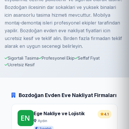
Bozdoğan ilcesinin dar sokaklari ve yuksek binalari
icin asansorlu tasima hizmeti mevcuttur. Mobilya
montaj-demontaj isleri profesyonel ekipler tarafindan
yapilir. Bozdoğan evden eve nakliyat fiyatlari icin
ucretsiz kesif ve teklif alin. Birden fazla firmadan teklif
alarak en uygun secenegi belirleyin.
Sigortali Tasima
Profesyonel Ekip
Seffaf Fiyat
Ucretsiz Kesif
Bozdoğan Evden Eve Nakliyat Firmaları
Ege Nakliye ve Lojistik
4.1
Aydın
Sigortalı