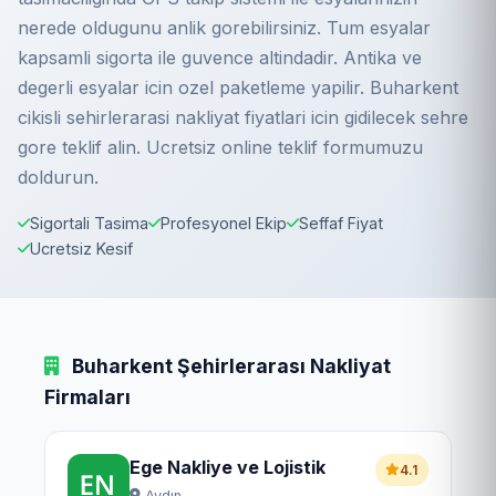
nerede oldugunu anlik gorebilirsiniz. Tum esyalar
kapsamli sigorta ile guvence altindadir. Antika ve
degerli esyalar icin ozel paketleme yapilir. Buharkent
cikisli sehirlerarasi nakliyat fiyatlari icin gidilecek sehre
gore teklif alin. Ucretsiz online teklif formumuzu
doldurun.
Sigortali Tasima
Profesyonel Ekip
Seffaf Fiyat
Ucretsiz Kesif
Buharkent Şehirlerarası Nakliyat
Firmaları
Ege Nakliye ve Lojistik
4.1
Aydın