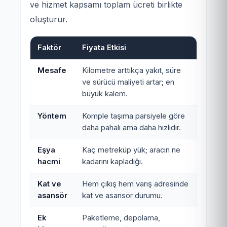
ve hizmet kapsamı toplam ücreti birlikte
oluşturur.
Faktör
Fiyata Etkisi
Mesafe
Kilometre arttıkça yakıt, süre
ve sürücü maliyeti artar; en
büyük kalem.
Yöntem
Komple taşıma parsiyele göre
daha pahalı ama daha hızlıdır.
Eşya
Kaç metreküp yük; aracın ne
hacmi
kadarını kapladığı.
Kat ve
Hem çıkış hem varış adresinde
asansör
kat ve asansör durumu.
Ek
Paketleme, depolama,