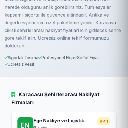
nerede oldugunu anlik gorebilirsiniz. Tum esyalar
kapsamli sigorta ile guvence altindadir. Antika ve
degerli esyalar icin ozel paketleme yapilir. Karacasu
cikisli sehirlerarasi nakliyat fiyatlari icin gidilecek sehre
gore teklif alin. Ucretsiz online teklif formumuzu
doldurun.
Sigortali Tasima
Profesyonel Ekip
Seffaf Fiyat
Ucretsiz Kesif
Karacasu Şehirlerarası Nakliyat
Firmaları
Ege Nakliye ve Lojistik
4.1
Aydın