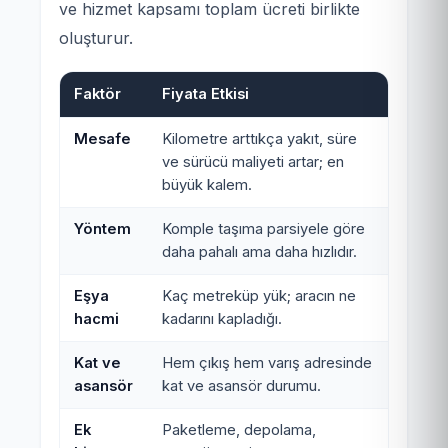
ve hizmet kapsamı toplam ücreti birlikte
oluşturur.
Faktör
Fiyata Etkisi
Mesafe
Kilometre arttıkça yakıt, süre
ve sürücü maliyeti artar; en
büyük kalem.
Yöntem
Komple taşıma parsiyele göre
daha pahalı ama daha hızlıdır.
Eşya
Kaç metreküp yük; aracın ne
hacmi
kadarını kapladığı.
Kat ve
Hem çıkış hem varış adresinde
asansör
kat ve asansör durumu.
Ek
Paketleme, depolama,