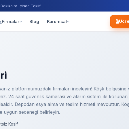
 Dakikalar İçinde Teklif
Blog
Firmalar
Kurumsal
Ücre
ri
niz platformumuzdaki firmalari inceleyin! Köşk bolgesine yak
siniz. 24 saat guvenlik kamerasi ve alarm sistemi ile koruna
 idealdir. Depodan esya alma ve teslim hizmeti mevcuttur. Kö
e uygun secenegi belirleyin.
tsiz Kesif