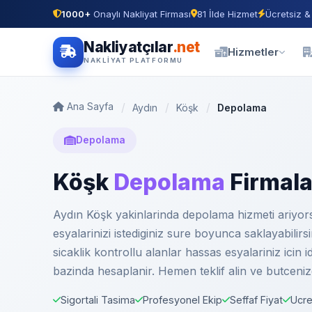
1000+
Onaylı Nakliyat Firması
81 İlde Hizmet
Ücretsiz &
Nakliyatçılar
.net
Hizmetler
NAKLIYAT PLATFORMU
Ana Sayfa
Aydın
Köşk
Depolama
Depolama
Köşk
Depolama
Firmala
Aydın Köşk yakinlarinda depolama hizmeti ariyorsa
esyalarinizi istediginiz sure boyunca saklayabilir
sicaklik kontrollu alanlar hassas esyalariniz icin
bazinda hesaplanir. Hemen teklif alin ve butceniz
Sigortali Tasima
Profesyonel Ekip
Seffaf Fiyat
Ucre