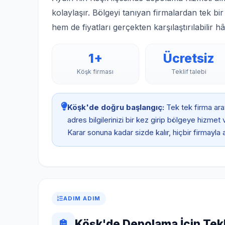
kolaylaşır. Bölgeyi tanıyan firmalardan tek bi
hem de fiyatları gerçekten karşılaştırılabilir hâl
1+
Ücretsiz
Köşk firması
Teklif talebi
Köşk'de doğru başlangıç:
Tek tek firma aray
adres bilgilerinizi bir kez girip bölgeye hizmet
Karar sonuna kadar sizde kalır, hiçbir firmayl
ADIM ADIM
Köşk'de Depolama İçin Tekl