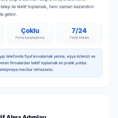
r talep ile teklif toplamak, hem zaman kazandırır
e getirir.
Çoklu
7/24
Firma karşılaştırma
Talep imkânı
ıp telefonda fiyat kovalamak yerine, eşya listenizi ve
 veren firmalardan teklif toplamak en pratik yoldur.
a anlaşmaya mecbur olmazsınız.
if Alma Adımları