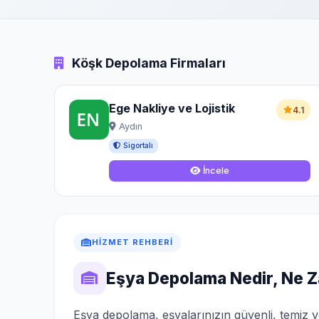
Köşk Depolama Firmaları
Ege Nakliye ve Lojistik
4.1
Aydın
Sigortalı
İncele
HIZMET REHBERI
Eşya Depolama Nedir, Ne 
Eşya depolama, eşyalarınızın güvenli, temiz ve