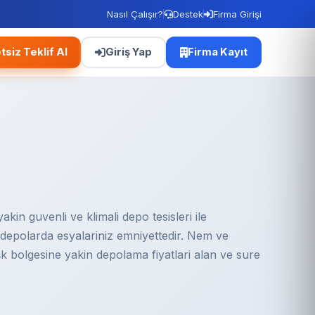
Nasıl Çalışır?
Destek
Firma Girişi
tsiz Teklif Al
Giriş Yap
Firma Kayıt
in guvenli ve klimali depo tesisleri ile
n depolarda esyalariniz emniyettedir. Nem ve
şk bolgesine yakin depolama fiyatlari alan ve sure