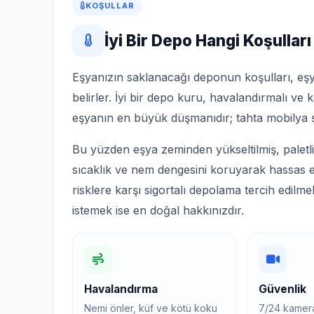
KOŞULLAR
İyi Bir Depo Hangi Koşulları
Eşyanızın saklanacağı deponun koşulları, eş
belirler. İyi bir depo kuru, havalandırmalı v
eşyanın en büyük düşmanıdır; tahta mobilya şi
Bu yüzden eşya zeminden yükseltilmiş, paletli 
sıcaklık ve nem dengesini koruyarak hassas eş
risklere karşı sigortalı depolama tercih edil
istemek ise en doğal hakkınızdır.
Havalandırma
Güvenlik
Nemi önler, küf ve kötü koku
7/24 kamera